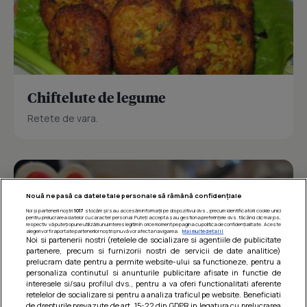
Chiftelute de legume
Retete de vara.
Nouă ne pasă ca datele tale personale să rămână confidențiale
Noi și partenerii noștri
1017
stocăm și/sau accesăm informații pe dispozitivul dvs., precum identificatorii cookie unici
pentru prelucrarea datelor cu caracter personal. Puteți accepta sau gestiona preferințele dvs. făcând clic mai jos,
respectiv vă puteți opune utilizării unui interes legitim în orice moment pe pagina cu politica de confidențialitate. Aceste
alegeri vor fi raportate partenerilor noștri și nu vă vor afecta navigarea.
Mai multe detalii
Noi si partenerii nostri (retelele de socializare si agentiile de publicitate
partenere, precum si furnizorii nostri de servicii de date analitice)
prelucram date pentru a permite website-ului sa functioneze, pentru a
personaliza continutul si anunturile publicitare afisate in functie de
interesele si/sau profilul dvs., pentru a va oferi functionalitati aferente
retelelor de socializare si pentru a analiza traficul pe website. Beneficiati
de drepturile prevazute de art. 15-22 din GDPR in legatura cu prelucrarea