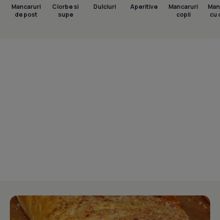
Mancaruri
Ciorbe si
Dulciuri
Aperitive
Mancaruri
Man
de post
supe
copii
cu 