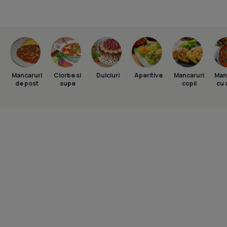
Mancaruri
Ciorbe si
Dulciuri
Aperitive
Mancaruri
Man
de post
supe
copii
cu 