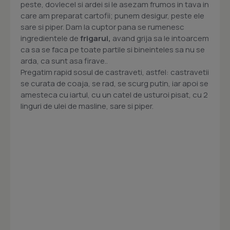
peste, dovlecel si ardei si le asezam frumos in tava in
care am preparat cartofii; punem desigur, peste ele
sare si piper. Dam la cuptor pana se rumenesc
ingredientele de
frigarui,
avand grija sa le intoarcem
ca sa se faca pe toate partile si bineinteles sa nu se
arda, ca sunt asa firave..
Pregatim rapid sosul de castraveti, astfel: castravetii
se curata de coaja, se rad, se scurg putin, iar apoi se
amesteca cu iartul, cu un catel de usturoi pisat, cu 2
linguri de ulei de masline, sare si piper.