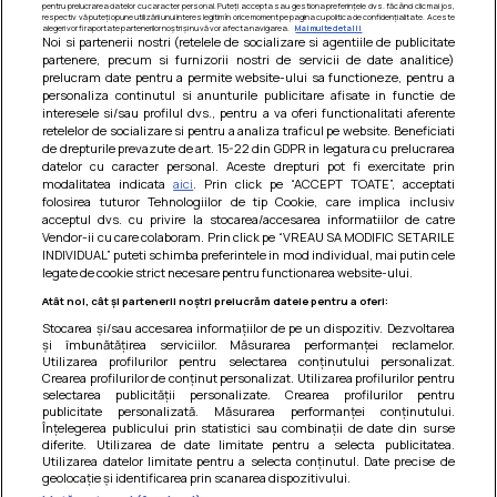
pentru prelucrarea datelor cu caracter personal. Puteți accepta sau gestiona preferințele dvs. făcând clic mai jos,
respectiv vă puteți opune utilizării unui interes legitim în orice moment pe pagina cu politica de confidențialitate. Aceste
alegeri vor fi raportate partenerilor noștri și nu vă vor afecta navigarea.
Mai multe detalii
Noi si partenerii nostri (retelele de socializare si agentiile de publicitate
partenere, precum si furnizorii nostri de servicii de date analitice)
prelucram date pentru a permite website-ului sa functioneze, pentru a
personaliza continutul si anunturile publicitare afisate in functie de
interesele si/sau profilul dvs., pentru a va oferi functionalitati aferente
retelelor de socializare si pentru a analiza traficul pe website. Beneficiati
de drepturile prevazute de art. 15-22 din GDPR in legatura cu prelucrarea
datelor cu caracter personal. Aceste drepturi pot fi exercitate prin
modalitatea indicata
aici
. Prin click pe “ACCEPT TOATE”, acceptati
Barcute din vinete cu arpagic rosu
folosirea tuturor Tehnologiilor de tip Cookie, care implica inclusiv
acceptul dvs. cu privire la stocarea/accesarea informatiilor de catre
Un deliciu usor de preparat!
Vendor-ii cu care colaboram. Prin click pe “VREAU SA MODIFIC SETARILE
INDIVIDUAL” puteti schimba preferintele in mod individual, mai putin cele
legate de cookie strict necesare pentru functionarea website-ului.
Atât noi, cât și partenerii noștri prelucrăm datele pentru a oferi:
Stocarea și/sau accesarea informațiilor de pe un dispozitiv. Dezvoltarea
și îmbunătățirea serviciilor. Măsurarea performanței reclamelor.
Utilizarea profilurilor pentru selectarea conținutului personalizat.
Crearea profilurilor de conținut personalizat. Utilizarea profilurilor pentru
selectarea publicității personalizate. Crearea profilurilor pentru
publicitate personalizată. Măsurarea performanței conținutului.
Înțelegerea publicului prin statistici sau combinații de date din surse
diferite. Utilizarea de date limitate pentru a selecta publicitatea.
Utilizarea datelor limitate pentru a selecta conținutul. Date precise de
geolocație și identificarea prin scanarea dispozitivului.