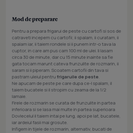
Mod de preparare
Pentru a prepara frigarui de peste cu cartofi si sos de
catraveti incepem cu cartofii; ii spalam, ii curatam, ii
spalam iar, ii taiem rondele si ii punem intr-o tava la
cuptor, in care am pus cam 100 ml de ulei. Ii lasam
circa 30 de minute, dar cu 15 minute inainte sa fie
gata tocam marunt cateva frunzulite de rozmarin, ii
saram si ii piperam. Scoatem cartofii din tava si
pastram uleiul pentru
frigaruile de peste
.
Ne apucam de peste pe care dupa ce-l spalam, il
taiem bucatele si il stropim cu zeama de la 1/2
lamaie.
Firele de rozmarin se curata de frunzulite in partea
inferioara si se lasa mai multe in partea superioara
Dovlecelul il taiem intai pe lung, apoi pe lat, bucatele,
iar ardeiul fasii mai grosute.
Infigem in tijele de rozmarin, alternativ, bucati de