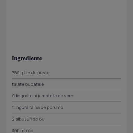
Ingrediente
750 g file de peste
taiate bucatele
O lingurita si jumatate de sare
1 lingura faina de porumb
2 albusuri de ou
300 ml ulei