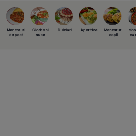
Mancaruri
Ciorbe si
Dulciuri
Aperitive
Mancaruri
Man
de post
supe
copii
cu 