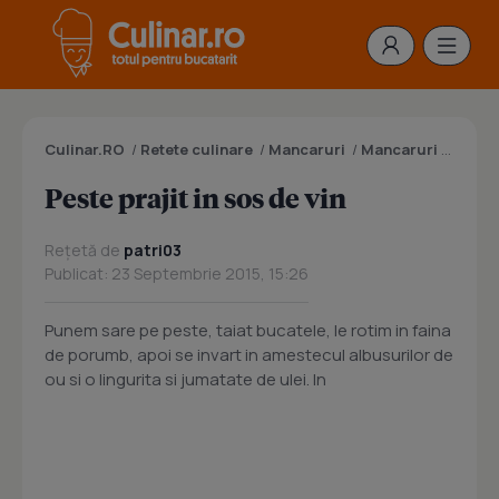
Culinar.RO
/
Retete culinare
/
Mancaruri
/
Mancaruri cu peste
Peste prajit in sos de vin
Rețetă de
patri03
Publicat: 23 Septembrie 2015, 15:26
Punem sare pe peste, taiat bucatele, le rotim in faina
de porumb, apoi se invart in amestecul albusurilor de
ou si o lingurita si jumatate de ulei. In