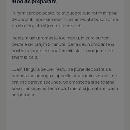
Mod de preparare
Punem sare pe peste, taiat bucatele, le rotim in faina
de porumb, apoi se invart in amestecul albusurilor de
ou si o lingurita si jumatate de ulei.
Incalzim uleiul ramas la foc mediu, in care punem
pestele si-l prajim 2 minute, pana devin crocante si
aurii la culoare. Le scoatem din ulei, le surgem, si le
tinem la cald.
Luam 1 lingura de ulei, restul se pune deopatre. La
aceasta se adauga ciupercile si usturoiul zdrobit, se
prajesc cateva secunde. Se amesteca si se toarna
sosul, iar se amesteca cca. 1 minut si jumatate, pana
se ingroasa.