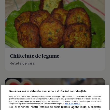
Chiftelute de legume
Retete de vara.
Nouă ne pasă ca datele tale personale să rămână confidențiale
Noi și partenerii noștri
1019
stocăm și/sau accesăm informații pe dispozitivul dvs., precum identificatorii cookie unici
pentru prelucrarea datelor cu caracter personal. Puteți accepta sau gestiona preferințele dvs. făcând clic mai jos,
respectiv vă puteți opune utilizării unui interes legitim în orice moment pe pagina cu politica de confidențialitate. Aceste
alegeri vor fi raportate partenerilor noștri și nu vă vor afecta navigarea.
Mai multe detalii
Noi si partenerii nostri (retelele de socializare si agentiile de publicitate