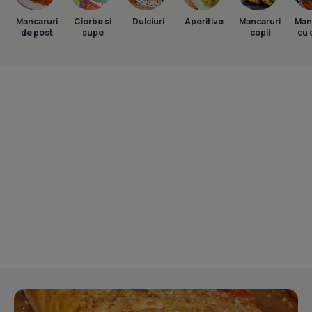
Mancaruri
Ciorbe si
Dulciuri
Aperitive
Mancaruri
Man
de post
supe
copii
cu 