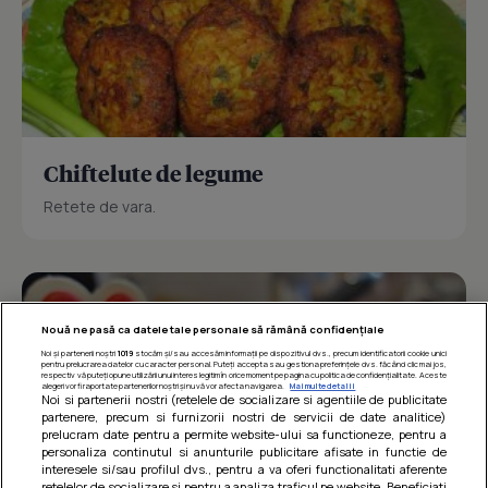
Chiftelute de legume
Retete de vara.
Nouă ne pasă ca datele tale personale să rămână confidențiale
Noi și partenerii noștri
1019
stocăm și/sau accesăm informații pe dispozitivul dvs., precum identificatorii cookie unici
pentru prelucrarea datelor cu caracter personal. Puteți accepta sau gestiona preferințele dvs. făcând clic mai jos,
respectiv vă puteți opune utilizării unui interes legitim în orice moment pe pagina cu politica de confidențialitate. Aceste
alegeri vor fi raportate partenerilor noștri și nu vă vor afecta navigarea.
Mai multe detalii
Noi si partenerii nostri (retelele de socializare si agentiile de publicitate
partenere, precum si furnizorii nostri de servicii de date analitice)
prelucram date pentru a permite website-ului sa functioneze, pentru a
personaliza continutul si anunturile publicitare afisate in functie de
interesele si/sau profilul dvs., pentru a va oferi functionalitati aferente
retelelor de socializare si pentru a analiza traficul pe website. Beneficiati