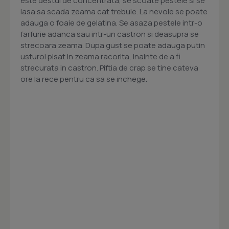
este destul de concentrata, se scoate pestele si se
lasa sa scada zeama cat trebuie. La nevoie se poate
adauga o foaie de gelatina. Se asaza pestele intr-o
farfurie adanca sau intr-un castron si deasupra se
strecoara zeama. Dupa gust se poate adauga putin
usturoi pisat in zeama racorita, inainte de a fi
strecurata in castron. Piftia de crap se tine cateva
ore la rece pentru ca sa se inchege.