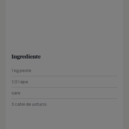
Ingrediente
1 kg peste
1/2 l apa
sare
3 catei de usturoi.