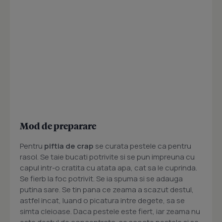
Mod de preparare
Pentru
piftia de crap
se curata pestele ca pentru
rasol. Se taie bucati potrivite si se pun impreuna cu
capul intr-o cratita cu atata apa, cat sa le cuprinda.
Se fierb la foc potrivit. Se ia spuma si se adauga
putina sare. Se tin pana ce zeama a scazut destul,
astfel incat, luand o picatura intre degete, sa se
simta cleioase. Daca pestele este fiert, iar zeama nu