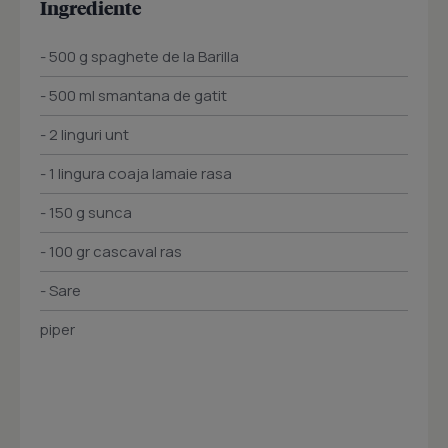
Ingrediente
- 500 g spaghete de la Barilla
- 500 ml smantana de gatit
- 2 linguri unt
- 1 lingura coaja lamaie rasa
- 150 g sunca
- 100 gr cascaval ras
- Sare
piper