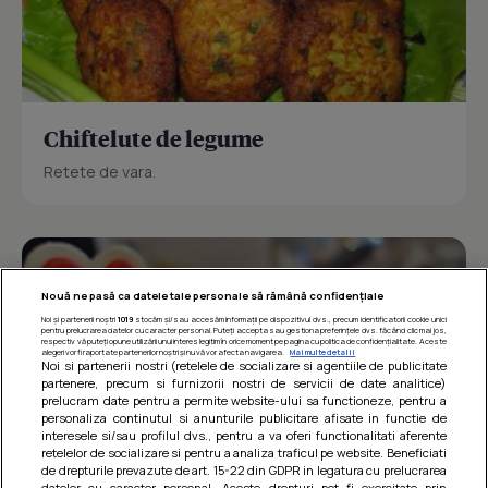
Chiftelute de legume
Retete de vara.
Nouă ne pasă ca datele tale personale să rămână confidențiale
Noi și partenerii noștri
1019
stocăm și/sau accesăm informații pe dispozitivul dvs., precum identificatorii cookie unici
pentru prelucrarea datelor cu caracter personal. Puteți accepta sau gestiona preferințele dvs. făcând clic mai jos,
respectiv vă puteți opune utilizării unui interes legitim în orice moment pe pagina cu politica de confidențialitate. Aceste
alegeri vor fi raportate partenerilor noștri și nu vă vor afecta navigarea.
Mai multe detalii
Noi si partenerii nostri (retelele de socializare si agentiile de publicitate
partenere, precum si furnizorii nostri de servicii de date analitice)
prelucram date pentru a permite website-ului sa functioneze, pentru a
personaliza continutul si anunturile publicitare afisate in functie de
interesele si/sau profilul dvs., pentru a va oferi functionalitati aferente
retelelor de socializare si pentru a analiza traficul pe website. Beneficiati
de drepturile prevazute de art. 15-22 din GDPR in legatura cu prelucrarea
datelor cu caracter personal. Aceste drepturi pot fi exercitate prin