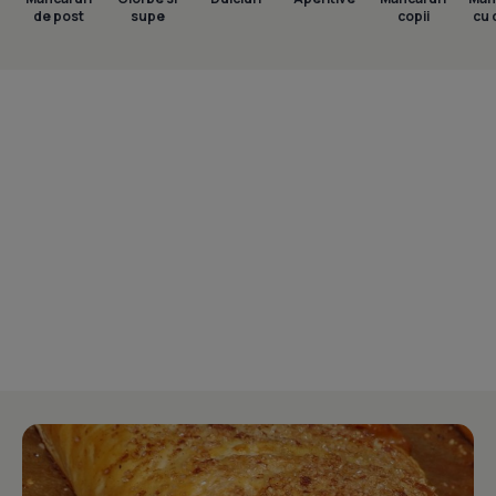
de post
supe
copii
cu 