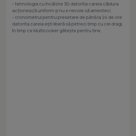
- tehnologia cu încălzire 3D datorita careia căldura
acţionează uniform şi nu e nevoie să amesteci.
- cronometrul pentru presetare de până la 24 de ore
datorita careia eşti liberă să petreci timp cu cei dragi,
în timp ce Multicooker găteşte pentru tine.