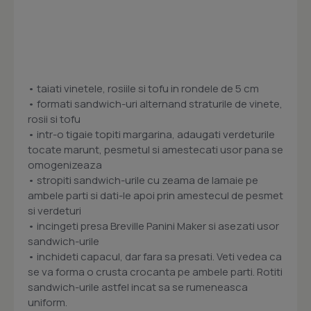
• taiati vinetele, rosiile si tofu in rondele de 5 cm
• formati sandwich-uri alternand straturile de vinete,
rosii si tofu
• intr-o tigaie topiti margarina, adaugati verdeturile
tocate marunt, pesmetul si amestecati usor pana se
omogenizeaza
• stropiti sandwich-urile cu zeama de lamaie pe
ambele parti si dati-le apoi prin amestecul de pesmet
si verdeturi
• incingeti presa Breville Panini Maker si asezati usor
sandwich-urile
• inchideti capacul, dar fara sa presati. Veti vedea ca
se va forma o crusta crocanta pe ambele parti. Rotiti
sandwich-urile astfel incat sa se rumeneasca
uniform.