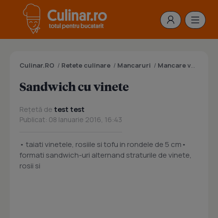
Culinar.RO
/
Retete culinare
/
Mancaruri
/
Mancare vegana
/
Sandwich cu vinete
Rețetă de
test test
Publicat: 08 Ianuarie 2016, 16:43
• taiati vinetele, rosiile si tofu in rondele de 5 cm•
formati sandwich-uri alternand straturile de vinete,
rosii si