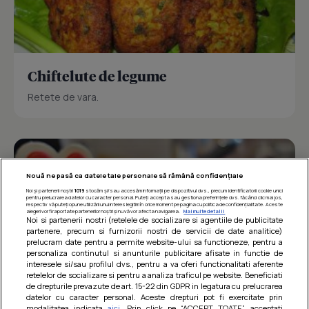
Chiftelute de legume
Retete de vara.
Nouă ne pasă ca datele tale personale să rămână confidențiale
Noi și partenerii noștri
1019
stocăm și/sau accesăm informații pe dispozitivul dvs., precum identificatorii cookie unici
pentru prelucrarea datelor cu caracter personal. Puteți accepta sau gestiona preferințele dvs. făcând clic mai jos,
respectiv vă puteți opune utilizării unui interes legitim în orice moment pe pagina cu politica de confidențialitate. Aceste
alegeri vor fi raportate partenerilor noștri și nu vă vor afecta navigarea.
Mai multe detalii
Noi si partenerii nostri (retelele de socializare si agentiile de publicitate
partenere, precum si furnizorii nostri de servicii de date analitice)
prelucram date pentru a permite website-ului sa functioneze, pentru a
personaliza continutul si anunturile publicitare afisate in functie de
interesele si/sau profilul dvs., pentru a va oferi functionalitati aferente
retelelor de socializare si pentru a analiza traficul pe website. Beneficiati
de drepturile prevazute de art. 15-22 din GDPR in legatura cu prelucrarea
datelor cu caracter personal. Aceste drepturi pot fi exercitate prin
modalitatea indicata
aici
. Prin click pe “ACCEPT TOATE”, acceptati