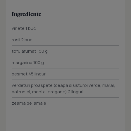
Ingrediente
vinete 1 buc
rosii 2 buc
tofu afumat 150 g
margarina 100 g
pesmet 45 linguri
verdeturi proaspete (ceapa si usturoi verde, marar,
patrunjel, menta, oregano) 2 linguri
zeama de lamaie