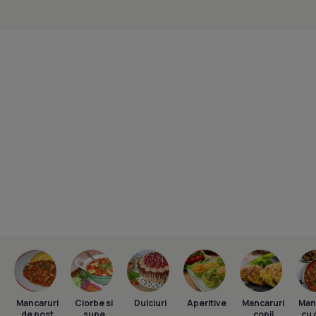
Mancaruri
Ciorbe si
Dulciuri
Aperitive
Mancaruri
Man
de post
supe
copii
cu 