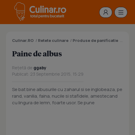
Culinar.RO
/
Retete culinare
/
Produse de panificatie
/
Paine
Paine de albus
Rețetă de
ggaby
Publicat: 23 Septembrie 2015, 15:29
Se bat bine albusurile cu zaharul si se inglobeaza, pe
rand, vanilia, faina, nucile si stafidele, amestecand
cu lingura de lemn, foarte usor. Se pune