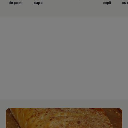
de post
supe
copii
cu 