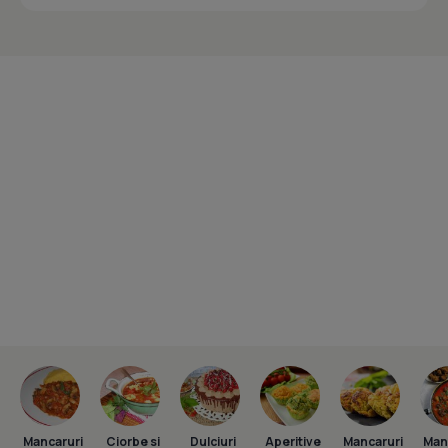
Mancaruri
Ciorbe si
Dulciuri
Aperitive
Mancaruri
Man