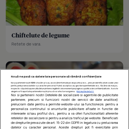
Chiftelute de legume
Retete de vara.
Nouă ne pasă ca datele tale personale să rămână confidențiale
Noi și partenerii noștri
1019
stocăm și/sau accesăm informații pe dispozitivul dvs., precum identificatorii cookie unici
pentru prelucrarea datelor cu caracter personal. Puteți accepta sau gestiona preferințele dvs. făcând clic mai jos,
respectiv vă puteți opune utilizării unui interes legitim în orice moment pe pagina cu politica de confidențialitate. Aceste
alegeri vor fi raportate partenerilor noștri și nu vă vor afecta navigarea.
Mai multe detalii
Noi si partenerii nostri (retelele de socializare si agentiile de publicitate
partenere, precum si furnizorii nostri de servicii de date analitice)
prelucram date pentru a permite website-ului sa functioneze, pentru a
personaliza continutul si anunturile publicitare afisate in functie de
interesele si/sau profilul dvs., pentru a va oferi functionalitati aferente
retelelor de socializare si pentru a analiza traficul pe website. Beneficiati
de drepturile prevazute de art. 15-22 din GDPR in legatura cu prelucrarea
datelor cu caracter personal. Aceste drepturi pot fi exercitate prin