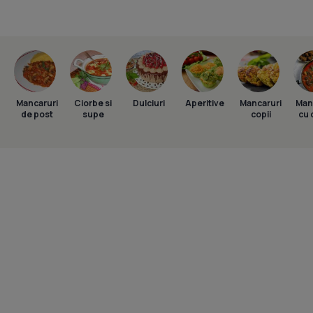
Mancaruri
Ciorbe si
Dulciuri
Aperitive
Mancaruri
Man
de post
supe
copii
cu 