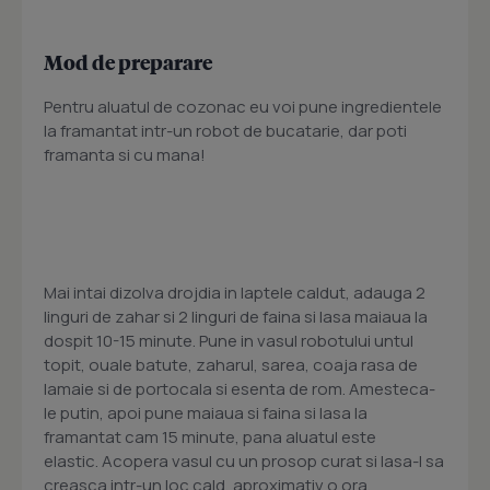
Mod de preparare
Pentru aluatul de cozonac eu voi pune ingredientele
la framantat intr-un robot de bucatarie, dar poti
framanta si cu mana!
Mai intai dizolva drojdia in laptele caldut, adauga 2
linguri de zahar si 2 linguri de faina si lasa maiaua la
dospit 10-15 minute. Pune in vasul robotului untul
topit, ouale batute, zaharul, sarea, coaja rasa de
lamaie si de portocala si esenta de rom. Amesteca-
le putin, apoi pune maiaua si faina si lasa la
framantat cam 15 minute, pana aluatul este
elastic. Acopera vasul cu un prosop curat si lasa-l sa
creasca intr-un loc cald, aproximativ o ora.