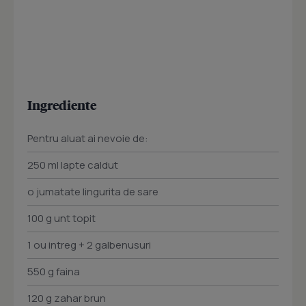
Ingrediente
Pentru aluat ai nevoie de:
250 ml lapte caldut
o jumatate lingurita de sare
100 g unt topit
1 ou intreg + 2 galbenusuri
550 g faina
120 g zahar brun