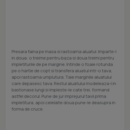
Presara faina pe masa si rastoarna aluatul. Imparte-l
in doua: o treime pentru baza si doua treimi pentru
impletiturile de pe margine. Intinde o foaie rotunda
pe o hartie de copt si transfera aluatul intr-o tava,
apoi rastoarna umplutura. Taie marginile aluatului
care depasesc tava. Restul aluatului modeleaza-l in
bastonase lungi si impleste-le cate trei, formand
astfel decorul. Pune de jur imprejurul tavii prima
impletitura, apoi celelalte doua pune-le deasupra in
forma de cruce.