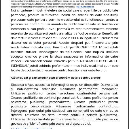
pentru prelucrarea datelor cu caracter personal. Puteți accepta sau gestiona preferințele dvs. făcând clic mai jos,
respectiv vă puteți opune utilizării unui interes legitim în orice moment pe pagina cu politica de confidențialitate. Aceste
alegeri vor fi raportate partenerilor noștri și nu vă vor afecta navigarea.
Mai multe detalii
Noi si partenerii nostri (retelele de socializare si agentiile de publicitate
partenere, precum si furnizorii nostri de servicii de date analitice)
prelucram date pentru a permite website-ului sa functioneze, pentru a
personaliza continutul si anunturile publicitare afisate in functie de
interesele si/sau profilul dvs., pentru a va oferi functionalitati aferente
retelelor de socializare si pentru a analiza traficul pe website. Beneficiati
de drepturile prevazute de art. 15-22 din GDPR in legatura cu prelucrarea
datelor cu caracter personal. Aceste drepturi pot fi exercitate prin
modalitatea indicata
aici
. Prin click pe “ACCEPT TOATE”, acceptati
Barcute din vinete cu arpagic rosu
folosirea tuturor Tehnologiilor de tip Cookie, care implica inclusiv
acceptul dvs. cu privire la stocarea/accesarea informatiilor de catre
Un deliciu usor de preparat!
Vendor-ii cu care colaboram. Prin click pe “VREAU SA MODIFIC SETARILE
INDIVIDUAL” puteti schimba preferintele in mod individual, mai putin cele
legate de cookie strict necesare pentru functionarea website-ului.
Atât noi, cât și partenerii noștri prelucrăm datele pentru a oferi:
Stocarea și/sau accesarea informațiilor de pe un dispozitiv. Dezvoltarea
și îmbunătățirea serviciilor. Măsurarea performanței reclamelor.
Utilizarea profilurilor pentru selectarea conținutului personalizat.
Crearea profilurilor de conținut personalizat. Utilizarea profilurilor pentru
selectarea publicității personalizate. Crearea profilurilor pentru
publicitate personalizată. Măsurarea performanței conținutului.
Înțelegerea publicului prin statistici sau combinații de date din surse
diferite. Utilizarea de date limitate pentru a selecta publicitatea.
Utilizarea datelor limitate pentru a selecta conținutul. Date precise de
geolocație și identificarea prin scanarea dispozitivului.