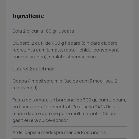
Ingrediente
Soia 2 plicuri a 100 gr, uscata
Ciuperci 2 cutii de 400 g fiecare (din care ciuperci
reprezinta cam jumate, restul lichidul conservant
care se arunca), spalate si scurse bine
Usturoi 2 catei mari
Ceapa 4 medii spre mici (adica cam 3 medii sau 2
relativ mari)
Pasta de tomate un borcanel de 300 gr, cum ziceam,
nu f acru si nu f concentrat. Pe el scria 24% Grija
mare: daca e acru se pune mult mai putin Ce am
gasit eu era dulce-acrisor
Ardei capia 4 medii spre maricei Rosu inchis