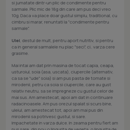
si jumatate dintr-un plic de condimente pentru
sarmale. Plic mic de 18g din care am pus deci vreo
10g. Daca va place doar gustul simplu, traditional, cu
cimbru si marar, renuntati la "condimente pentru
sarmale".
Ulei
, destul de mult, pentru aport nutritiv, si pentru
ca in general sarmalele nu plac "seci", ci.. varza cere
grasime.
Mai intai am dat prin masina de tocat capia, ceapa,
usturoiul, soia (asa, uscata), ciupercile (alternativ,
ca sa se "ude" soia) si am pus pasta de tomate si
mirodenii, petru ca soia si ciupercile, care au gust
relativ neutru, sa se impregneze cu gustul celor de
mai sus. Am amestecat, apoi am dat in continuare
radacinoasele. Am pus orezul spalat si scurs bine,
uleiul, am amestecat tot, apoi am mai pus din
mirodenii sa potrivesc gustul, si sare.
Impachetate in varza dulce. In zeama pentru fiert am
pus sare, din nou o lingurita de vegeta, o lingurita de