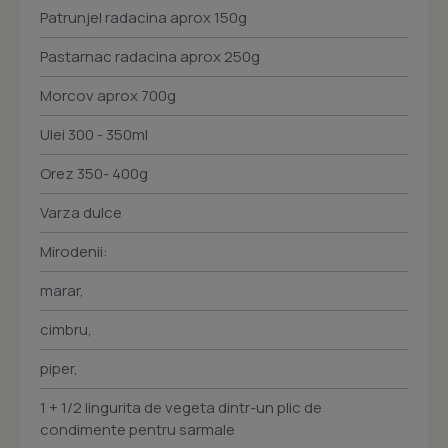
Patrunjel radacina aprox 150g
Pastarnac radacina aprox 250g
Morcov aprox 700g
Ulei 300 - 350ml
Orez 350- 400g
Varza dulce
Mirodenii:
marar,
cimbru,
piper,
1 + 1/2 lingurita de vegeta dintr-un plic de
condimente pentru sarmale