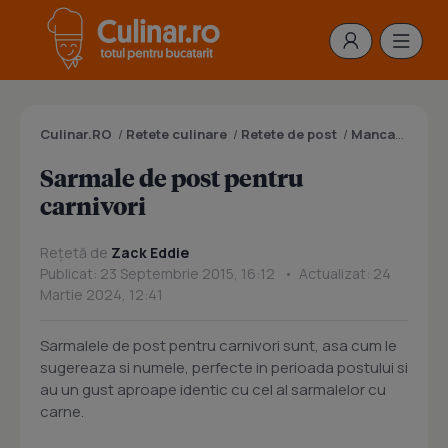
Culinar.RO
/
Retete culinare
/
Retete de post
/
Mancaruri de post
Sarmale de post pentru
carnivori
Rețetă de
Zack Eddie
Publicat: 23 Septembrie 2015, 16:12 • Actualizat: 24
Martie 2024, 12:41
Sarmalele de post pentru carnivori sunt, asa cum le
sugereaza si numele, perfecte in perioada postului si
au un gust aproape identic cu cel al sarmalelor cu
carne.