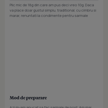
Plic mic de 18g din care am pus deci vreo 10g. Daca
va place doar gustul simplu, traditional, cu cimbru si
marar, renuntati la condimente pentru sarmale
Mod de preparare
Azi m-am apucat sa fac sarmale de post. Am mai