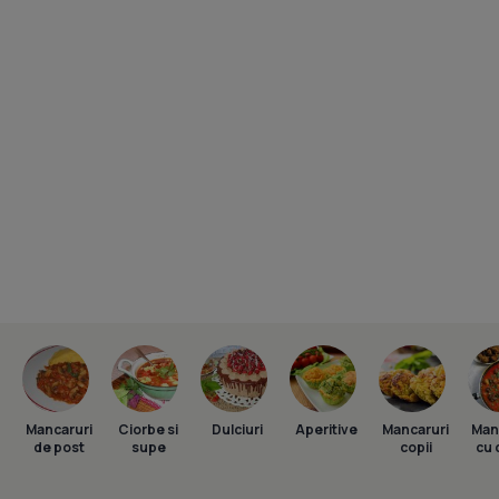
Mancaruri
Ciorbe si
Dulciuri
Aperitive
Mancaruri
Man
de post
supe
copii
cu 