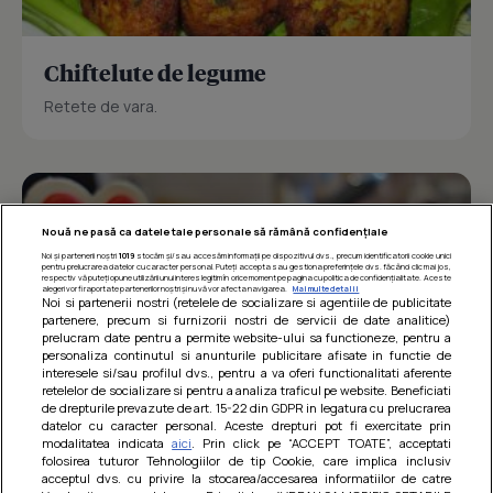
Chiftelute de legume
Retete de vara.
Nouă ne pasă ca datele tale personale să rămână confidențiale
Noi și partenerii noștri
1019
stocăm și/sau accesăm informații pe dispozitivul dvs., precum identificatorii cookie unici
pentru prelucrarea datelor cu caracter personal. Puteți accepta sau gestiona preferințele dvs. făcând clic mai jos,
respectiv vă puteți opune utilizării unui interes legitim în orice moment pe pagina cu politica de confidențialitate. Aceste
alegeri vor fi raportate partenerilor noștri și nu vă vor afecta navigarea.
Mai multe detalii
Noi si partenerii nostri (retelele de socializare si agentiile de publicitate
partenere, precum si furnizorii nostri de servicii de date analitice)
prelucram date pentru a permite website-ului sa functioneze, pentru a
personaliza continutul si anunturile publicitare afisate in functie de
interesele si/sau profilul dvs., pentru a va oferi functionalitati aferente
retelelor de socializare si pentru a analiza traficul pe website. Beneficiati
de drepturile prevazute de art. 15-22 din GDPR in legatura cu prelucrarea
datelor cu caracter personal. Aceste drepturi pot fi exercitate prin
modalitatea indicata
aici
. Prin click pe “ACCEPT TOATE”, acceptati
Barcute din vinete cu arpagic rosu
folosirea tuturor Tehnologiilor de tip Cookie, care implica inclusiv
acceptul dvs. cu privire la stocarea/accesarea informatiilor de catre