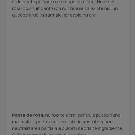
si dulceata pe care o are dupa ce e fiert. Nu ardei
rosu obisnuit pentru ca nu trebuie sa existe nici un
gust de ardei in sarmale, iar capia nu are.
Pasta de rosii
, nu foarte acra, pentru a putea pune
mai multa - pentru culoare, si prin gustul acrisor
neutralizarea partiala a dulcetii ceorlalte ingrediente.
O fi ea carnea dulce, dar nu e zahar.