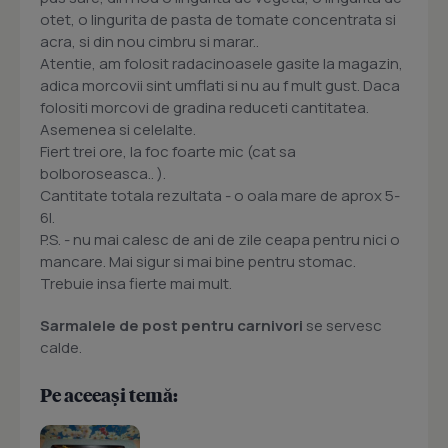
otet, o lingurita de pasta de tomate concentrata si
acra, si din nou cimbru si marar..
Atentie, am folosit radacinoasele gasite la magazin,
adica morcovii sint umflati si nu au f mult gust. Daca
folositi morcovi de gradina reduceti cantitatea.
Asemenea si celelalte.
Fiert trei ore, la foc foarte mic (cat sa
bolboroseasca.. ).
Cantitate totala rezultata - o oala mare de aprox 5-
6l.
P.S. - nu mai calesc de ani de zile ceapa pentru nici o
mancare. Mai sigur si mai bine pentru stomac.
Trebuie insa fierte mai mult.
Sarmalele de post pentru carnivori
se servesc
calde.
Pe aceeași temă: