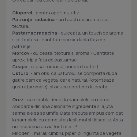
Ciuperci
- pentru aport nutritiv.
Patrunjel radacina
- un touch de aroma si pt
textura.
Pastarnac radacina
- dulceata, un touch de aroma
si pt textura - cantitate aprox. dubla fata de
patrunjel.
Morcov
- dulceata, textura si aroma - Cantitate
aprox. tripla fata de pastarnac.
Ceapa
- c-asai romanul, pune in toate :)
Usturoi
- am obs. ca usturoiul se comporta dupa
gatire cam ca Vegeta, dar e natural. Potenteaza
gustul (aromele), si aduce aport de dulceata.
Orez
- cam dublu decat la sarmalele cu carne.
Absoarbe din apa celorlalte ingrediente si ajuta
sarmalele sa se umfle. Data trecuta am pus cam cat
la sarmalele cu carne si au iesit moi si flescaite. Asta
nu inseamna ca au fost rele. :P
Mirodenii: marar, cimbru, piper, o lingurita de vegeta