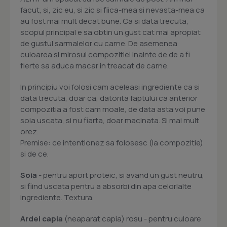
facut, si, zic eu, si zic si fiica-mea si nevasta-mea ca
au fost mai mult decat bune. Ca si data trecuta,
scopul principal e sa obtin un gust cat mai apropiat
de gustul sarmalelor cu carne. De asemenea
culoarea si mirosul compozitiei inainte de de a fi
fierte sa aduca macar in treacat de carne.
In principiu voi folosi cam aceleasi ingrediente ca si
data trecuta, doar ca, datorita faptului ca anterior
compozitia a fost cam moale, de data asta voi pune
soia uscata, si nu fiarta, doar macinata. Si mai mult
orez.
Premise: ce intentionez sa folosesc (la compozitie)
si de ce.
Soia
- pentru aport proteic, si avand un gust neutru,
si fiind uscata pentru a absorbi din apa celorlalte
ingrediente. Textura.
Ardei capia
(neaparat capia) rosu - pentru culoare