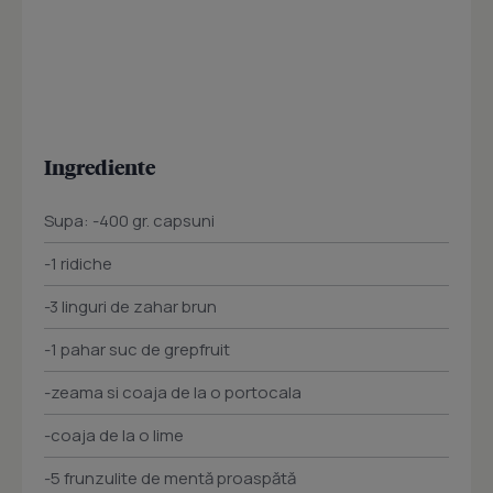
Ingrediente
Supa: -400 gr. capsuni
-1 ridiche
-3 linguri de zahar brun
-1 pahar suc de grepfruit
-zeama si coaja de la o portocala
-coaja de la o lime
-5 frunzulite de mentă proaspătă