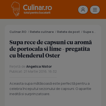
Culinar.RO
/
Retete culinare
/
Retete de post
/
Supe si ciorbe de post
Supa rece de capsuni cu aromă
de portocala si lime - pregatita
cu blenderul Oster
Rețetă de
Angelica Nistor
Publicat: 21 Martie 2016, 16:32
Aceasta supa mătăsoasă este perfectă pentru a
celebra începutul sezonului de capsuni. O aparitie
inedită si surprinzatoare.