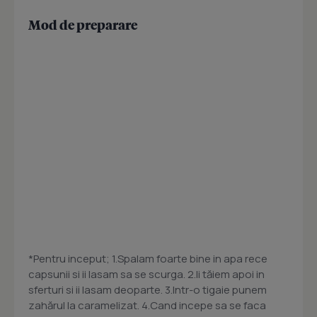
Mod de preparare
*Pentru inceput; 1.Spalam foarte bine in apa rece
capsunii si ii lasam sa se scurga. 2.Ii tăiem apoi in
sferturi si ii lasam deoparte. 3.Intr-o tigaie punem
zahărul la caramelizat. 4.Cand incepe sa se faca