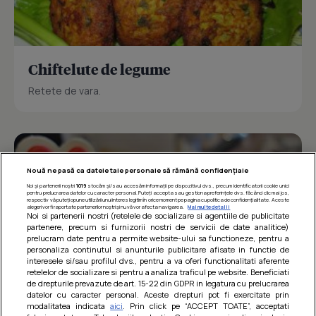
Chiftelute de legume
Retete de vara.
Nouă ne pasă ca datele tale personale să rămână confidențiale
Noi și partenerii noștri
1019
stocăm și/sau accesăm informații pe dispozitivul dvs., precum identificatorii cookie unici
pentru prelucrarea datelor cu caracter personal. Puteți accepta sau gestiona preferințele dvs. făcând clic mai jos,
respectiv vă puteți opune utilizării unui interes legitim în orice moment pe pagina cu politica de confidențialitate. Aceste
alegeri vor fi raportate partenerilor noștri și nu vă vor afecta navigarea.
Mai multe detalii
Noi si partenerii nostri (retelele de socializare si agentiile de publicitate
partenere, precum si furnizorii nostri de servicii de date analitice)
prelucram date pentru a permite website-ului sa functioneze, pentru a
personaliza continutul si anunturile publicitare afisate in functie de
interesele si/sau profilul dvs., pentru a va oferi functionalitati aferente
retelelor de socializare si pentru a analiza traficul pe website. Beneficiati
de drepturile prevazute de art. 15-22 din GDPR in legatura cu prelucrarea
datelor cu caracter personal. Aceste drepturi pot fi exercitate prin
modalitatea indicata
aici
. Prin click pe “ACCEPT TOATE”, acceptati