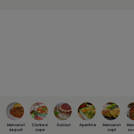
Mancaruri
Ciorbe si
Dulciuri
Aperitive
Mancaruri
Man
de post
supe
copii
cu 