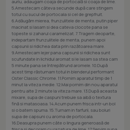
auriu, adaugam coaja de portocală si coaja de lime.
5.Amestecam câteva secunde după care stingem
totul cu sucul de portocala si cel de grepfruit.
6.Adăugăm mierea, frunzulitele de menta, putin piper
macinat si lasam si dea cateva clocote pana se
topeste si zaharul caramelizat. 7.Tragem deoparte,
indepartam frunzulitele de menta, punem apoi
capsunii si ridichea data prin razătoarea mare.
9.Amestecam lejer pana capsunii si ridichea sunt
scufundate in lichidul aromat si le lasam sa stea cam
5 minute pana se întrepătrund aromele. 10.După
acest timp răsturnam totul in blenderul performant
Oster Classic Chrome. 11.Pornim aparatul timp de 1
minut la viteza medie. 12.Mai pornim din nou aparatul
pentru alte 2 minute la viteza mare. 13.După aceasta
mixare, supa de caspuni trebuie sa aibă o textura
fină si matasoasa. 14.Acum punem frisca intr-un bol
si o batem spuma. 15.Turnam in farfurii, sau boluri
supa de capsuni cu aroma de portocala.
16.Deasupra punem câte o lingura generoasă de
frisca si decoram cu razatura de lime. 17.Servim supa