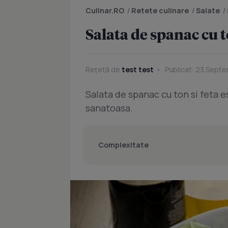
Culinar.RO
/
Retete culinare
/
Salate
/
Salata de spanac cu t
Rețetă de
test test
Publicat: 23 Septe
Salata de spanac cu ton si feta e
sanatoasa.
Complexitate