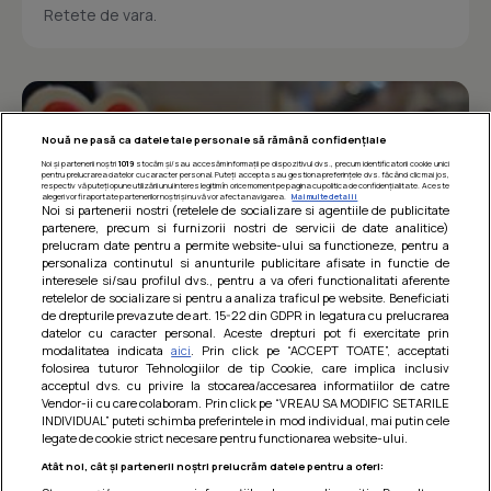
Retete de vara.
Nouă ne pasă ca datele tale personale să rămână confidențiale
Noi și partenerii noștri
1019
stocăm și/sau accesăm informații pe dispozitivul dvs., precum identificatorii cookie unici
pentru prelucrarea datelor cu caracter personal. Puteți accepta sau gestiona preferințele dvs. făcând clic mai jos,
respectiv vă puteți opune utilizării unui interes legitim în orice moment pe pagina cu politica de confidențialitate. Aceste
alegeri vor fi raportate partenerilor noștri și nu vă vor afecta navigarea.
Mai multe detalii
Noi si partenerii nostri (retelele de socializare si agentiile de publicitate
partenere, precum si furnizorii nostri de servicii de date analitice)
prelucram date pentru a permite website-ului sa functioneze, pentru a
personaliza continutul si anunturile publicitare afisate in functie de
interesele si/sau profilul dvs., pentru a va oferi functionalitati aferente
retelelor de socializare si pentru a analiza traficul pe website. Beneficiati
de drepturile prevazute de art. 15-22 din GDPR in legatura cu prelucrarea
datelor cu caracter personal. Aceste drepturi pot fi exercitate prin
modalitatea indicata
aici
. Prin click pe “ACCEPT TOATE”, acceptati
Barcute din vinete cu arpagic rosu
folosirea tuturor Tehnologiilor de tip Cookie, care implica inclusiv
acceptul dvs. cu privire la stocarea/accesarea informatiilor de catre
Un deliciu usor de preparat!
Vendor-ii cu care colaboram. Prin click pe “VREAU SA MODIFIC SETARILE
INDIVIDUAL” puteti schimba preferintele in mod individual, mai putin cele
legate de cookie strict necesare pentru functionarea website-ului.
Atât noi, cât și partenerii noștri prelucrăm datele pentru a oferi: