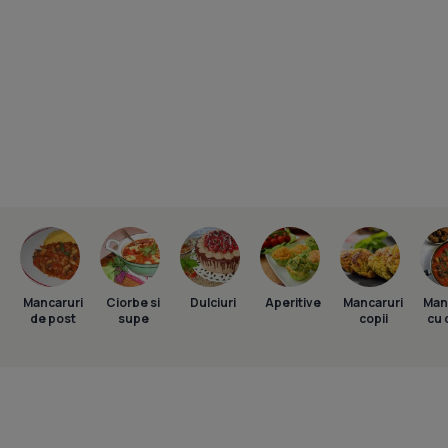
Mancaruri
Ciorbe si
Dulciuri
Aperitive
Mancaruri
Man
de post
supe
copii
cu 