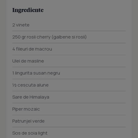
Ingrediente
2 vinete
250 gr rosii cherry (galbene si rosii)
4 fileuri de macrou
Ulei de masline
1 lingurita susan negru
½ cescuta alune
Sare de Himalaya
Piper mozaic
Patrunjel verde
Sos de soia light