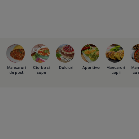
Mancaruri
Ciorbe si
Dulciuri
Aperitive
Mancaruri
Man
de post
supe
copii
cu 