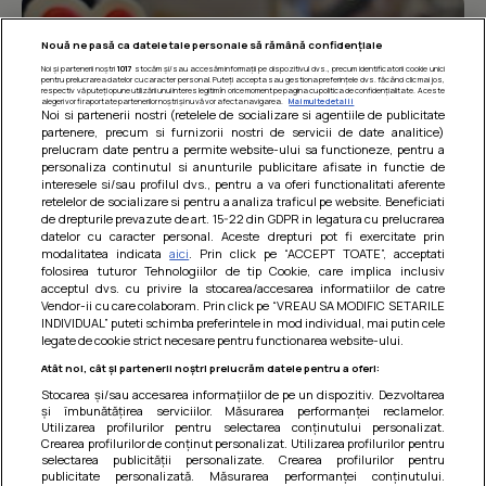
Nouă ne pasă ca datele tale personale să rămână confidențiale
Noi și partenerii noștri
1017
stocăm și/sau accesăm informații pe dispozitivul dvs., precum identificatorii cookie unici
pentru prelucrarea datelor cu caracter personal. Puteți accepta sau gestiona preferințele dvs. făcând clic mai jos,
respectiv vă puteți opune utilizării unui interes legitim în orice moment pe pagina cu politica de confidențialitate. Aceste
alegeri vor fi raportate partenerilor noștri și nu vă vor afecta navigarea.
Mai multe detalii
Noi si partenerii nostri (retelele de socializare si agentiile de publicitate
partenere, precum si furnizorii nostri de servicii de date analitice)
prelucram date pentru a permite website-ului sa functioneze, pentru a
personaliza continutul si anunturile publicitare afisate in functie de
interesele si/sau profilul dvs., pentru a va oferi functionalitati aferente
retelelor de socializare si pentru a analiza traficul pe website. Beneficiati
de drepturile prevazute de art. 15-22 din GDPR in legatura cu prelucrarea
datelor cu caracter personal. Aceste drepturi pot fi exercitate prin
modalitatea indicata
aici
. Prin click pe “ACCEPT TOATE”, acceptati
Barcute din vinete cu arpagic rosu
folosirea tuturor Tehnologiilor de tip Cookie, care implica inclusiv
acceptul dvs. cu privire la stocarea/accesarea informatiilor de catre
Un deliciu usor de preparat!
Vendor-ii cu care colaboram. Prin click pe “VREAU SA MODIFIC SETARILE
INDIVIDUAL” puteti schimba preferintele in mod individual, mai putin cele
legate de cookie strict necesare pentru functionarea website-ului.
Atât noi, cât și partenerii noștri prelucrăm datele pentru a oferi:
Stocarea și/sau accesarea informațiilor de pe un dispozitiv. Dezvoltarea
și îmbunătățirea serviciilor. Măsurarea performanței reclamelor.
Utilizarea profilurilor pentru selectarea conținutului personalizat.
Crearea profilurilor de conținut personalizat. Utilizarea profilurilor pentru
selectarea publicității personalizate. Crearea profilurilor pentru
publicitate personalizată. Măsurarea performanței conținutului.