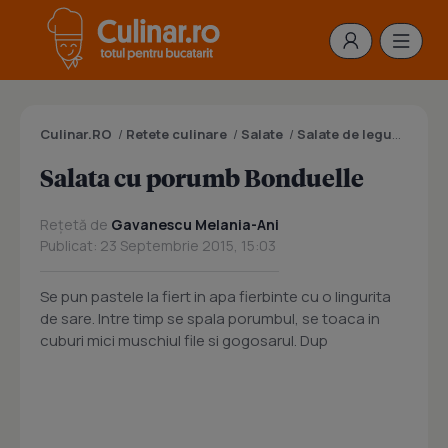
Culinar.RO
/
Retete culinare
/
Salate
/
Salate de legume
/
Sal
Salata cu porumb Bonduelle
Rețetă de
Gavanescu Melania-Ani
Publicat: 23 Septembrie 2015, 15:03
Se pun pastele la fiert in apa fierbinte cu o lingurita
de sare. Intre timp se spala porumbul, se toaca in
cuburi mici muschiul file si gogosarul. Dup