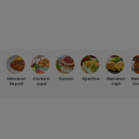
Mancaruri
Ciorbe si
Dulciuri
Aperitive
Mancaruri
Man
de post
supe
copii
cu 