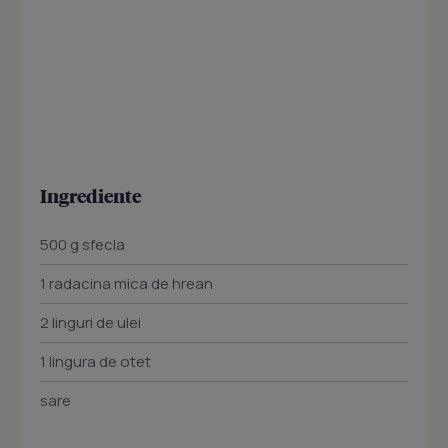
Ingrediente
500 g sfecla
1 radacina mica de hrean
2 linguri de ulei
1 lingura de otet
sare