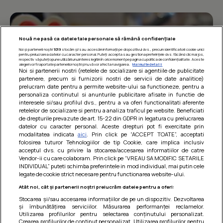
Nouă ne pasă ca datele tale personale să rămână confidențiale
Noi și partenerii noștri
1019
stocăm și/sau accesăm informații pe dispozitivul dvs., precum identificatorii cookie unici
pentru prelucrarea datelor cu caracter personal. Puteți accepta sau gestiona preferințele dvs. făcând clic mai jos,
respectiv vă puteți opune utilizării unui interes legitim în orice moment pe pagina cu politica de confidențialitate. Aceste
alegeri vor fi raportate partenerilor noștri și nu vă vor afecta navigarea.
Mai multe detalii
Noi si partenerii nostri (retelele de socializare si agentiile de publicitate
partenere, precum si furnizorii nostri de servicii de date analitice)
prelucram date pentru a permite website-ului sa functioneze, pentru a
personaliza continutul si anunturile publicitare afisate in functie de
interesele si/sau profilul dvs., pentru a va oferi functionalitati aferente
retelelor de socializare si pentru a analiza traficul pe website. Beneficiati
de drepturile prevazute de art. 15-22 din GDPR in legatura cu prelucrarea
datelor cu caracter personal. Aceste drepturi pot fi exercitate prin
modalitatea indicata
aici
. Prin click pe “ACCEPT TOATE”, acceptati
Barcute din vinete cu arpagic rosu
folosirea tuturor Tehnologiilor de tip Cookie, care implica inclusiv
acceptul dvs. cu privire la stocarea/accesarea informatiilor de catre
Un deliciu usor de preparat!
Vendor-ii cu care colaboram. Prin click pe “VREAU SA MODIFIC SETARILE
INDIVIDUAL” puteti schimba preferintele in mod individual, mai putin cele
legate de cookie strict necesare pentru functionarea website-ului.
Atât noi, cât și partenerii noștri prelucrăm datele pentru a oferi:
Stocarea și/sau accesarea informațiilor de pe un dispozitiv. Dezvoltarea
și îmbunătățirea serviciilor. Măsurarea performanței reclamelor.
Utilizarea profilurilor pentru selectarea conținutului personalizat.
Crearea profilurilor de conținut personalizat. Utilizarea profilurilor pentru