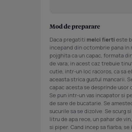
Mod de preparare
Daca pregatiti
melci fierti
este bi
incepand din octombrie pana in m
pojghita ca un capac, formata din 
de vara; in acest caz trebuie tinut
cutie, intr-un loc racoros, ca sa
aceasta strica gustul mancarii. S
capac acesta se desprinde usor cu
Se pun intr-un vas incapator si p
de sare de bucatarie. Se amesteca
sucurile sa se dizolve. Se scurg si
litru de apa rece, un pahar de vin
si piper. Cand incep sa fiarba, se