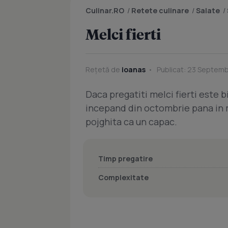
Culinar.RO
/
Retete culinare
/
Salate
/
Melci fierti
Rețetă de
ioanas
Publicat: 23 Septembr
Daca pregatiti melci fierti este b
incepand din octombrie pana in m
pojghita ca un capac.
Timp pregatire
Complexitate