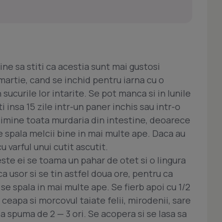
ne sa stiti ca acestia sunt mai gustosi
artie, cand se inchid pentru iarna cu o
sucurile lor intarite. Se pot manca si in lunile
i insa 15 zile intr-un paner inchis sau intr-o
 elimine toata murdaria din intestine, deoarece
e spala melcii bine in mai multe ape. Daca au
 varful unui cutit ascutit.
este ei se toama un pahar de otet si o lingura
 usor si se tin astfel doua ore, pentru ca
 se spala in mai multe ape. Se fierb apoi cu 1/2
, ceapa si morcovul taiate felii, mirodenii, sare
 ia spuma de 2 — 3 ori. Se acopera si se lasa sa