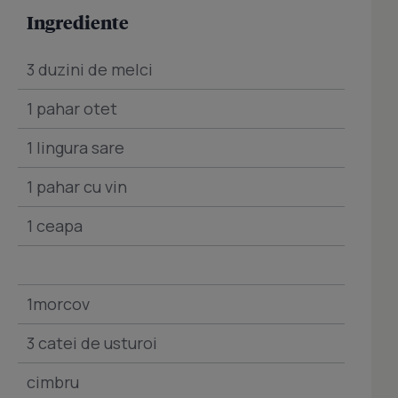
Ingrediente
3 duzini de melci
1 pahar otet
1 lingura sare
1 pahar cu vin
1 ceapa
1morcov
3 catei de usturoi
cimbru