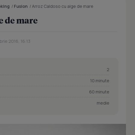
oking
/
Fusion
/
Arroz Caldoso cu alge de mare
e de mare
brie 2016, 16:13
2
10 minute
60 minute
medie