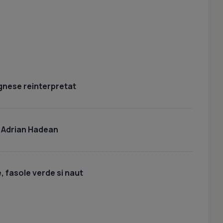
gnese reinterpretat
 Adrian Hadean
 fasole verde si naut