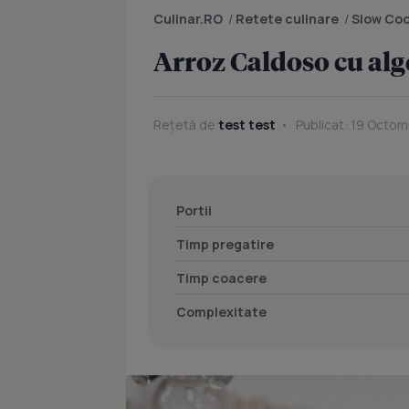
Culinar.RO
/
Retete culinare
/
Slow Co
Arroz Caldoso cu alg
Rețetă de
test test
Publicat: 19 Octom
Portii
Timp pregatire
Timp coacere
Complexitate