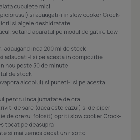
aiata cubulete mici
 piciorusul) si adaugati-i in slow cooker Crock-
iorii si algele deshidratate
acul, setand aparatul pe modul de gatire Low
n, adaugand inca 200 ml de stock
si adaugati-l si pe acesta in compozitie
in nou peste 30 de minute
stul de stock
vapora alcoolul) si puneti-l si pe acesta
cul pentru inca jumatate de ora
iviti de sare (daca este cazul) si de piper
ie de orezul folosit) opriti slow cooker Crock-
ves tocat pe deasupra
ente si mai zemos decat un risotto