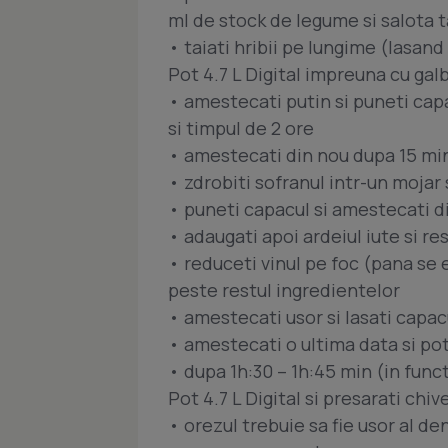
ml de stock de legume si salota t
• taiati hribii pe lungime (lasand
Pot 4.7 L Digital impreuna cu galb
• amestecati putin si puneti cap
si timpul de 2 ore
• amestecati din nou dupa 15 mi
• zdrobiti sofranul intr-un mojar 
• puneti capacul si amestecati d
• adaugati apoi ardeiul iute si re
• reduceti vinul pe foc (pana se e
peste restul ingredientelor
• amestecati usor si lasati capa
• amestecati o ultima data si potr
• dupa 1h:30 – 1h:45 min (in funct
Pot 4.7 L Digital si presarati chi
• orezul trebuie sa fie usor al d