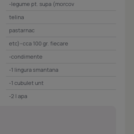
-legume pt. supa (morcov
telina
pastarnac
etc)--cca 100 gr. fiecare
-condimente
-1 lingura smantana
-1 cubulet unt
-2 l apa