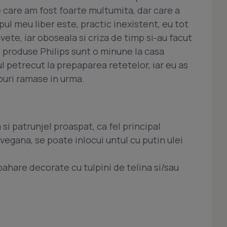
 care am fost foarte multumita, dar care a
ul meu liber este, practic inexistent, eu tot
avete, iar oboseala si criza de timp si-au facut
e produse Philips sunt o minune la casa
l petrecut la prepaparea retetelor, iar eu as
buri ramase in urma.
si patrunjel proaspat, ca fel principal
vegana, se poate inlocui untul cu putin ulei
 pahare decorate cu tulpini de telina si/sau