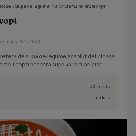
ciorbe
/
Supe de legume
/
Supa crema de ardei copt
 copt
ptembrie 2015, 16:10
 reteta de supa de legume absolut delicioasa
ardeii copti aceasta supa va va fi pe plac.
30 minute
redusa