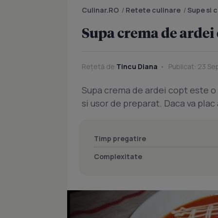
Culinar.RO
/
Retete culinare
/
Supe si 
Supa crema de ardei
Rețetă de
Tincu Diana
Publicat: 23 Se
Supa crema de ardei copt este o
si usor de preparat. Daca va plac 
Timp pregatire
Complexitate