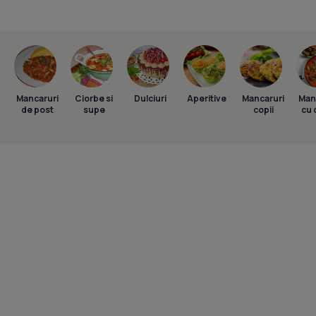
Mancaruri
Ciorbe si
Dulciuri
Aperitive
Mancaruri
Man
de post
supe
copii
cu 