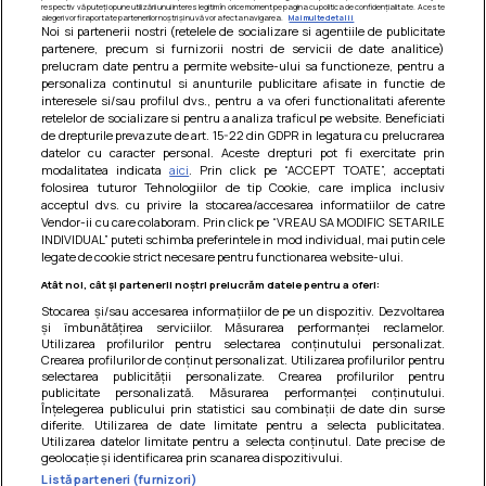
respectiv vă puteți opune utilizării unui interes legitim în orice moment pe pagina cu politica de confidențialitate. Aceste
alegeri vor fi raportate partenerilor noștri și nu vă vor afecta navigarea.
Mai multe detalii
Noi si partenerii nostri (retelele de socializare si agentiile de publicitate
partenere, precum si furnizorii nostri de servicii de date analitice)
prelucram date pentru a permite website-ului sa functioneze, pentru a
personaliza continutul si anunturile publicitare afisate in functie de
interesele si/sau profilul dvs., pentru a va oferi functionalitati aferente
retelelor de socializare si pentru a analiza traficul pe website. Beneficiati
de drepturile prevazute de art. 15-22 din GDPR in legatura cu prelucrarea
datelor cu caracter personal. Aceste drepturi pot fi exercitate prin
modalitatea indicata
aici
. Prin click pe “ACCEPT TOATE”, acceptati
Barcute din vinete cu arpagic rosu
folosirea tuturor Tehnologiilor de tip Cookie, care implica inclusiv
acceptul dvs. cu privire la stocarea/accesarea informatiilor de catre
Un deliciu usor de preparat!
Vendor-ii cu care colaboram. Prin click pe “VREAU SA MODIFIC SETARILE
INDIVIDUAL” puteti schimba preferintele in mod individual, mai putin cele
legate de cookie strict necesare pentru functionarea website-ului.
Atât noi, cât și partenerii noștri prelucrăm datele pentru a oferi:
Stocarea și/sau accesarea informațiilor de pe un dispozitiv. Dezvoltarea
și îmbunătățirea serviciilor. Măsurarea performanței reclamelor.
Utilizarea profilurilor pentru selectarea conținutului personalizat.
Crearea profilurilor de conținut personalizat. Utilizarea profilurilor pentru
selectarea publicității personalizate. Crearea profilurilor pentru
publicitate personalizată. Măsurarea performanței conținutului.
Înțelegerea publicului prin statistici sau combinații de date din surse
diferite. Utilizarea de date limitate pentru a selecta publicitatea.
Utilizarea datelor limitate pentru a selecta conținutul. Date precise de
geolocație și identificarea prin scanarea dispozitivului.
Listă parteneri (furnizori)