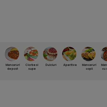
Mancaruri
Ciorbe si
Dulciuri
Aperitive
Mancaruri
Man
de post
supe
copii
cu 