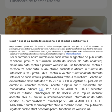
O mancare de toamna usoara!
Nouă ne pasă ca datele tale personale să rămână confidențiale
Noi și partenerii noștri
1019
stocăm și/sau accesăm informații pe dispozitivul dvs., precum identificatorii cookie unici
pentru prelucrarea datelor cu caracter personal. Puteți accepta sau gestiona preferințele dvs. făcând clic mai jos,
respectiv vă puteți opune utilizării unui interes legitim în orice moment pe pagina cu politica de confidențialitate. Aceste
alegeri vor fi raportate partenerilor noștri și nu vă vor afecta navigarea.
Mai multe detalii
Noi si partenerii nostri (retelele de socializare si agentiile de publicitate
partenere, precum si furnizorii nostri de servicii de date analitice)
prelucram date pentru a permite website-ului sa functioneze, pentru a
personaliza continutul si anunturile publicitare afisate in functie de
interesele si/sau profilul dvs., pentru a va oferi functionalitati aferente
retelelor de socializare si pentru a analiza traficul pe website. Beneficiati
Paste integrale cu carne de pui in sos
de drepturile prevazute de art. 15-22 din GDPR in legatura cu prelucrarea
datelor cu caracter personal. Aceste drepturi pot fi exercitate prin
de rosii
modalitatea indicata
aici
. Prin click pe “ACCEPT TOATE”, acceptati
folosirea tuturor Tehnologiilor de tip Cookie, care implica inclusiv
O mancare usoara, satioasa si gustoasa! Retete
acceptul dvs. cu privire la stocarea/accesarea informatiilor de catre
dietetice
Vendor-ii cu care colaboram. Prin click pe “VREAU SA MODIFIC SETARILE
INDIVIDUAL” puteti schimba preferintele in mod individual, mai putin cele
legate de cookie strict necesare pentru functionarea website-ului.