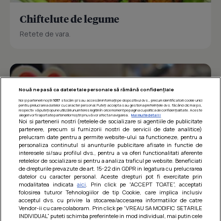
Chiftelute de legume
Retete de vara.
Nouă ne pasă ca datele tale personale să rămână confidențiale
Noi și partenerii noștri
1017
stocăm și/sau accesăm informații pe dispozitivul dvs., precum identificatorii cookie unici
pentru prelucrarea datelor cu caracter personal. Puteți accepta sau gestiona preferințele dvs. făcând clic mai jos,
respectiv vă puteți opune utilizării unui interes legitim în orice moment pe pagina cu politica de confidențialitate. Aceste
alegeri vor fi raportate partenerilor noștri și nu vă vor afecta navigarea.
Mai multe detalii
Noi si partenerii nostri (retelele de socializare si agentiile de publicitate
partenere, precum si furnizorii nostri de servicii de date analitice)
prelucram date pentru a permite website-ului sa functioneze, pentru a
personaliza continutul si anunturile publicitare afisate in functie de
interesele si/sau profilul dvs., pentru a va oferi functionalitati aferente
retelelor de socializare si pentru a analiza traficul pe website. Beneficiati
de drepturile prevazute de art. 15-22 din GDPR in legatura cu prelucrarea
datelor cu caracter personal. Aceste drepturi pot fi exercitate prin
modalitatea indicata
aici
. Prin click pe “ACCEPT TOATE”, acceptati
Barcute din vinete cu arpagic rosu
folosirea tuturor Tehnologiilor de tip Cookie, care implica inclusiv
acceptul dvs. cu privire la stocarea/accesarea informatiilor de catre
Un deliciu usor de preparat!
Vendor-ii cu care colaboram. Prin click pe “VREAU SA MODIFIC SETARILE
INDIVIDUAL” puteti schimba preferintele in mod individual, mai putin cele