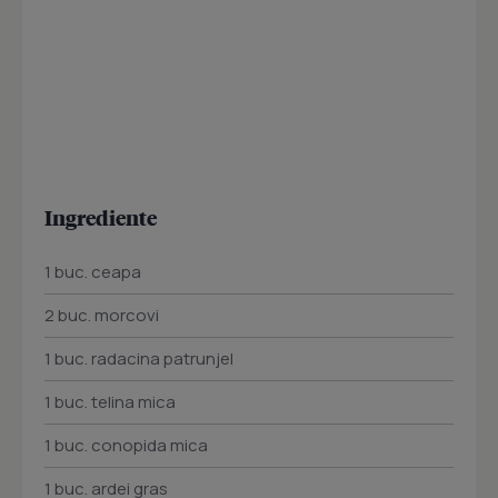
Ingrediente
1 buc. ceapa
2 buc. morcovi
1 buc. radacina patrunjel
1 buc. telina mica
1 buc. conopida mica
1 buc. ardei gras