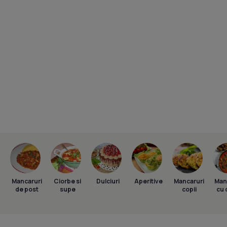
Mancaruri
Ciorbe si
Dulciuri
Aperitive
Mancaruri
Man
de post
supe
copii
cu 