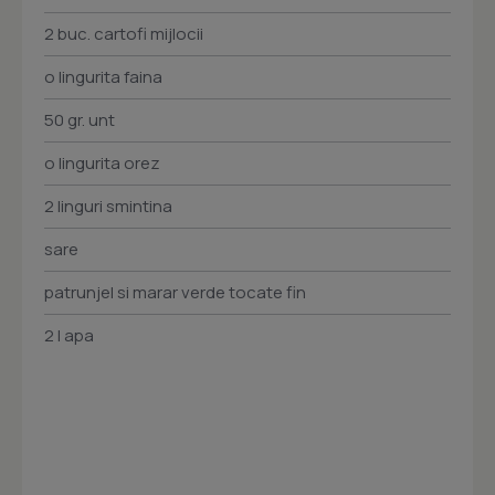
2 buc. cartofi mijlocii
o lingurita faina
50 gr. unt
o lingurita orez
2 linguri smintina
sare
patrunjel si marar verde tocate fin
2 l apa