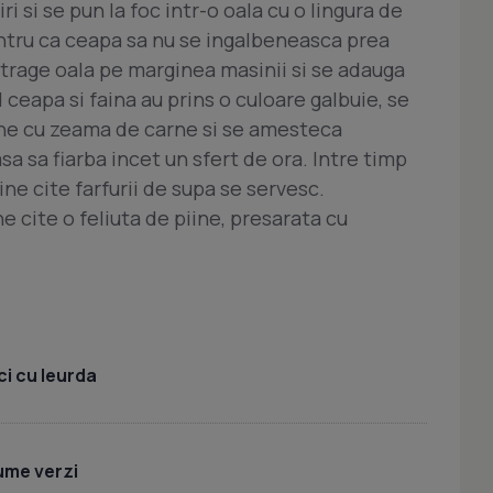
iri si se pun la foc intr-o oala cu o lingura de
entru ca ceapa sa nu se ingalbeneasca prea
 trage oala pe marginea masinii si se adauga
 ceapa si faina au prins o culoare galbuie, se
bine cu zeama de carne si se amesteca
sa sa fiarba incet un sfert de ora. Intre timp
iine cite farfurii de supa se servesc.
e cite o feliuta de piine, presarata cu
i cu leurda
ume verzi