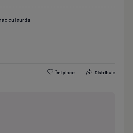
ac cu leurda
Îmi place
Distribuie