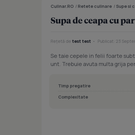
Culinar.RO
/
Retete culinare
/
Supe si 
Supa de ceapa cu p
Rețetă de
test test
Publicat: 23 Septe
Se taie cepele in felii foarte subt
unt. Trebuie avuta multa grija p
Timp pregatire
Complexitate