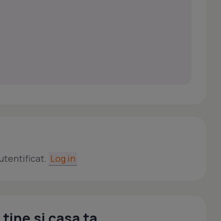
utentificat.
Log in
tine si casa ta