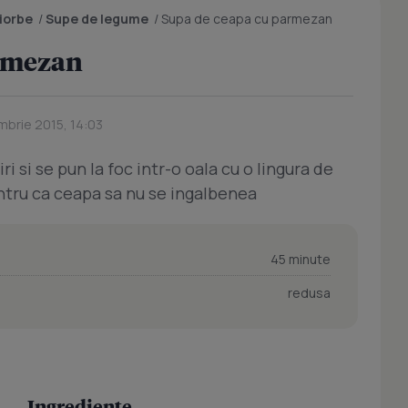
ciorbe
/
Supe de legume
/
Supa de ceapa cu parmezan
armezan
mbrie 2015, 14:03
iri si se pun la foc intr-o oala cu o lingura de
entru ca ceapa sa nu se ingalbenea
45 minute
redusa
Ingrediente