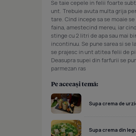
Se taie cepele in felii foarte subt
unt. Trebuie avuta multa grija p
tare. Cind incepe sa se moaie se
faina, amestecind mereu, iar cind
stinge cu 2 litri de apa sau mai 
incontinuu. Se pune sarea si se la
se prajesc in unt atitea felii de p
Deasupra supei din farfurii se pun
parmezan ras
Pe aceeași temă:
Supa crema de urzic
Supa crema din leg