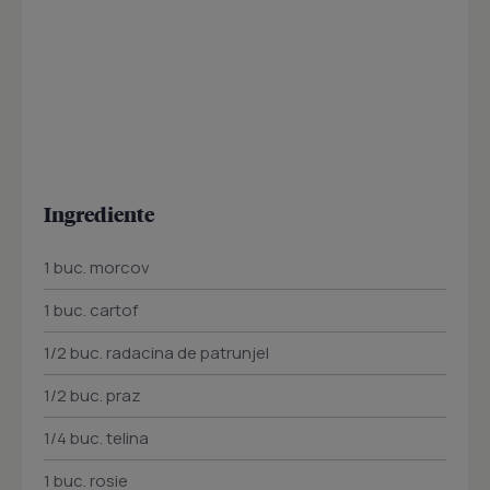
Ingrediente
1 buc. morcov
1 buc. cartof
1/2 buc. radacina de patrunjel
1/2 buc. praz
1/4 buc. telina
1 buc. rosie