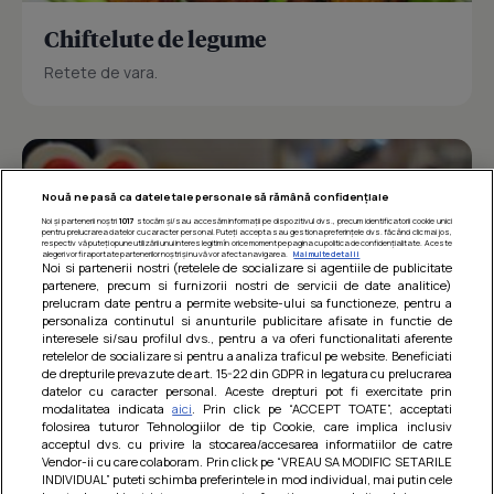
Chiftelute de legume
Retete de vara.
Nouă ne pasă ca datele tale personale să rămână confidențiale
Noi și partenerii noștri
1017
stocăm și/sau accesăm informații pe dispozitivul dvs., precum identificatorii cookie unici
pentru prelucrarea datelor cu caracter personal. Puteți accepta sau gestiona preferințele dvs. făcând clic mai jos,
respectiv vă puteți opune utilizării unui interes legitim în orice moment pe pagina cu politica de confidențialitate. Aceste
alegeri vor fi raportate partenerilor noștri și nu vă vor afecta navigarea.
Mai multe detalii
Noi si partenerii nostri (retelele de socializare si agentiile de publicitate
partenere, precum si furnizorii nostri de servicii de date analitice)
prelucram date pentru a permite website-ului sa functioneze, pentru a
personaliza continutul si anunturile publicitare afisate in functie de
interesele si/sau profilul dvs., pentru a va oferi functionalitati aferente
retelelor de socializare si pentru a analiza traficul pe website. Beneficiati
de drepturile prevazute de art. 15-22 din GDPR in legatura cu prelucrarea
datelor cu caracter personal. Aceste drepturi pot fi exercitate prin
modalitatea indicata
aici
. Prin click pe “ACCEPT TOATE”, acceptati
Barcute din vinete cu arpagic rosu
folosirea tuturor Tehnologiilor de tip Cookie, care implica inclusiv
acceptul dvs. cu privire la stocarea/accesarea informatiilor de catre
Un deliciu usor de preparat!
Vendor-ii cu care colaboram. Prin click pe “VREAU SA MODIFIC SETARILE
INDIVIDUAL” puteti schimba preferintele in mod individual, mai putin cele