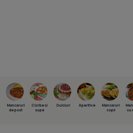
Mancaruri
Ciorbe si
Dulciuri
Aperitive
Mancaruri
Man
de post
supe
copii
cu 