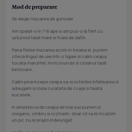
Mod de preparare
Se alege mazarea de gunoaie.
Am spalat-o in 7-8 ape si am pus-o la fiert cu
usturoiul taiat mare si foaia de dafin.
Pana fierbe mazarea acolo in treaba ei, punem
citeva linguri de ulei intr-o tigaie si calim ceapa
tocata maruntel, morcovul ras si ciolanul taiat
betisoare.
Calim pina incepe ceapa sa-si schimbe infatisarea si
adaugam si rosia curatata de coaja si taiata
bucatele.
In amestecul de ceapa de mai sus punem si
oregano, cimbru si rozmarin, doar cit sa le incalzim
un pic. nu le prajim indelungat.