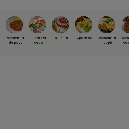
Mancaruri
Ciorbe si
Dulciuri
Aperitive
Mancaruri
Man
de post
supe
copii
cu 