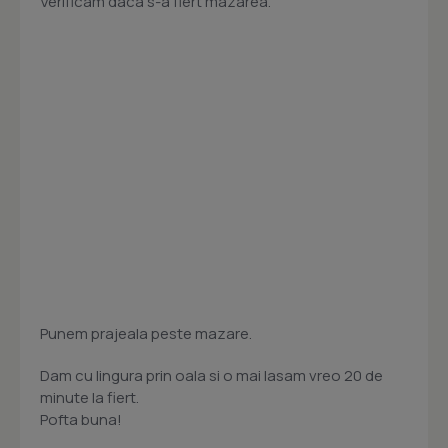
Verificam daca s-a fiert mazarea.
Punem prajeala peste mazare.
Dam cu lingura prin oala si o mai lasam vreo 20 de
minute la fiert.
Pofta buna!