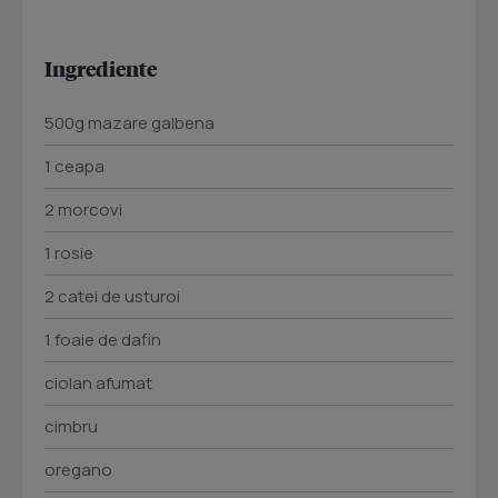
Ingrediente
500g mazare galbena
1 ceapa
2 morcovi
1 rosie
2 catei de usturoi
1 foaie de dafin
ciolan afumat
cimbru
oregano