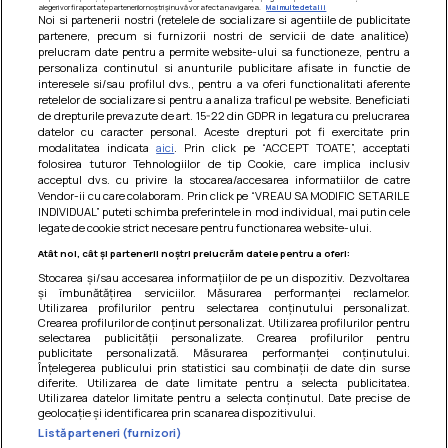
alegeri vor fi raportate partenerilor noștri și nu vă vor afecta navigarea.
Mai multe detalii
Noi si partenerii nostri (retelele de socializare si agentiile de publicitate
partenere, precum si furnizorii nostri de servicii de date analitice)
prelucram date pentru a permite website-ului sa functioneze, pentru a
personaliza continutul si anunturile publicitare afisate in functie de
interesele si/sau profilul dvs., pentru a va oferi functionalitati aferente
retelelor de socializare si pentru a analiza traficul pe website. Beneficiati
de drepturile prevazute de art. 15-22 din GDPR in legatura cu prelucrarea
datelor cu caracter personal. Aceste drepturi pot fi exercitate prin
modalitatea indicata
aici
. Prin click pe “ACCEPT TOATE”, acceptati
Barcute din vinete cu arpagic rosu
folosirea tuturor Tehnologiilor de tip Cookie, care implica inclusiv
acceptul dvs. cu privire la stocarea/accesarea informatiilor de catre
Un deliciu usor de preparat!
Vendor-ii cu care colaboram. Prin click pe “VREAU SA MODIFIC SETARILE
INDIVIDUAL” puteti schimba preferintele in mod individual, mai putin cele
legate de cookie strict necesare pentru functionarea website-ului.
Atât noi, cât și partenerii noștri prelucrăm datele pentru a oferi:
Stocarea și/sau accesarea informațiilor de pe un dispozitiv. Dezvoltarea
și îmbunătățirea serviciilor. Măsurarea performanței reclamelor.
Utilizarea profilurilor pentru selectarea conținutului personalizat.
Crearea profilurilor de conținut personalizat. Utilizarea profilurilor pentru
selectarea publicității personalizate. Crearea profilurilor pentru
publicitate personalizată. Măsurarea performanței conținutului.
Înțelegerea publicului prin statistici sau combinații de date din surse
diferite. Utilizarea de date limitate pentru a selecta publicitatea.
Utilizarea datelor limitate pentru a selecta conținutul. Date precise de
geolocație și identificarea prin scanarea dispozitivului.
Listă parteneri (furnizori)
Termeni si conditii
|
Politica de cookies
|
Politica de