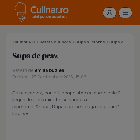
Culinar.RO
/
Retete culinare
/
Supe si ciorbe
/
Supe de legume
Supa de praz
Rețetă de
emilia buzlea
Publicat: 23 Septembrie 2015, 15:06
Se taie prazul, cartofi, ceapa si se calesc in cele 2
linguri de ulei 5 minute, se sareaza,
pipereaza.&nbsp; Dupa care se aduga apa, cam 1
litru, se