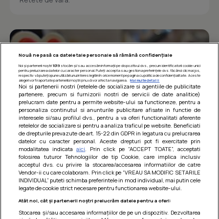
Nouă ne pasă ca datele tale personale să rămână confidențiale
Noi și partenerii noștri
1019
stocăm și/sau accesăm informații pe dispozitivul dvs., precum identificatorii cookie unici
pentru prelucrarea datelor cu caracter personal. Puteți accepta sau gestiona preferințele dvs. făcând clic mai jos,
respectiv vă puteți opune utilizării unui interes legitim în orice moment pe pagina cu politica de confidențialitate. Aceste
alegeri vor fi raportate partenerilor noștri și nu vă vor afecta navigarea.
Mai multe detalii
Noi si partenerii nostri (retelele de socializare si agentiile de publicitate
partenere, precum si furnizorii nostri de servicii de date analitice)
prelucram date pentru a permite website-ului sa functioneze, pentru a
personaliza continutul si anunturile publicitare afisate in functie de
interesele si/sau profilul dvs., pentru a va oferi functionalitati aferente
retelelor de socializare si pentru a analiza traficul pe website. Beneficiati
de drepturile prevazute de art. 15-22 din GDPR in legatura cu prelucrarea
datelor cu caracter personal. Aceste drepturi pot fi exercitate prin
modalitatea indicata
aici
. Prin click pe “ACCEPT TOATE”, acceptati
Barcute din vinete cu arpagic rosu
folosirea tuturor Tehnologiilor de tip Cookie, care implica inclusiv
acceptul dvs. cu privire la stocarea/accesarea informatiilor de catre
Un deliciu usor de preparat!
Vendor-ii cu care colaboram. Prin click pe “VREAU SA MODIFIC SETARILE
INDIVIDUAL” puteti schimba preferintele in mod individual, mai putin cele
legate de cookie strict necesare pentru functionarea website-ului.
Atât noi, cât și partenerii noștri prelucrăm datele pentru a oferi:
Stocarea și/sau accesarea informațiilor de pe un dispozitiv. Dezvoltarea