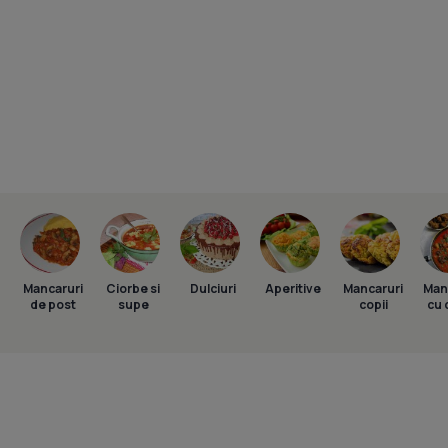
Mancaruri
Ciorbe si
Dulciuri
Aperitive
Mancaruri
Man
de post
supe
copii
cu 