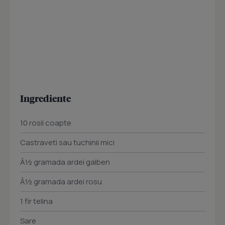
Ingrediente
10 rosii coapte
Castraveti sau tuchinii mici
Â½ gramada ardei galben
Â½ gramada ardei rosu
1 fir telina
Sare