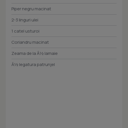
Piper negru macinat
2-3 linguri ulei
1 catel usturoi
Coriandru macinat
Zeama de la Â½ lamaie
Â½ legatura patrunjel