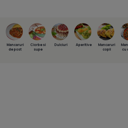
Mancaruri
Ciorbe si
Dulciuri
Aperitive
Mancaruri
Man
de post
supe
copii
cu 