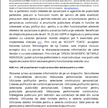
Noi și partenerii noștri
1019
stocăm și/sau accesăm informații pe dispozitivul dvs., precum identificatorii cookie unici
pentru prelucrarea datelor cu caracter personal. Puteți accepta sau gestiona preferințele dvs. făcând clic mai jos,
respectiv vă puteți opune utilizării unui interes legitim în orice moment pe pagina cu politica de confidențialitate. Aceste
alegeri vor fi raportate partenerilor noștri și nu vă vor afecta navigarea.
Mai multe detalii
Noi si partenerii nostri (retelele de socializare si agentiile de publicitate
partenere, precum si furnizorii nostri de servicii de date analitice)
prelucram date pentru a permite website-ului sa functioneze, pentru a
personaliza continutul si anunturile publicitare afisate in functie de
interesele si/sau profilul dvs., pentru a va oferi functionalitati aferente
retelelor de socializare si pentru a analiza traficul pe website. Beneficiati
de drepturile prevazute de art. 15-22 din GDPR in legatura cu prelucrarea
datelor cu caracter personal. Aceste drepturi pot fi exercitate prin
modalitatea indicata
aici
. Prin click pe “ACCEPT TOATE”, acceptati
Barcute din vinete cu arpagic rosu
folosirea tuturor Tehnologiilor de tip Cookie, care implica inclusiv
acceptul dvs. cu privire la stocarea/accesarea informatiilor de catre
Un deliciu usor de preparat!
Vendor-ii cu care colaboram. Prin click pe “VREAU SA MODIFIC SETARILE
INDIVIDUAL” puteti schimba preferintele in mod individual, mai putin cele
legate de cookie strict necesare pentru functionarea website-ului.
Atât noi, cât și partenerii noștri prelucrăm datele pentru a oferi:
Stocarea și/sau accesarea informațiilor de pe un dispozitiv. Dezvoltarea
și îmbunătățirea serviciilor. Măsurarea performanței reclamelor.
Utilizarea profilurilor pentru selectarea conținutului personalizat.
Crearea profilurilor de conținut personalizat. Utilizarea profilurilor pentru
selectarea publicității personalizate. Crearea profilurilor pentru
publicitate personalizată. Măsurarea performanței conținutului.
Înțelegerea publicului prin statistici sau combinații de date din surse
diferite. Utilizarea de date limitate pentru a selecta publicitatea.
Utilizarea datelor limitate pentru a selecta conținutul. Date precise de
geolocație și identificarea prin scanarea dispozitivului.