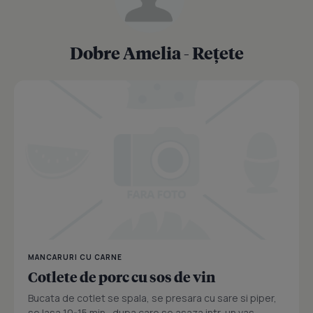
Dobre Amelia - Rețete
MANCARURI CU CARNE
Cotlete de porc cu sos de vin
Bucata de cotlet se spala, se presara cu sare si piper,
se lasa 10-15 min., dupa care se asaza intr-un vas