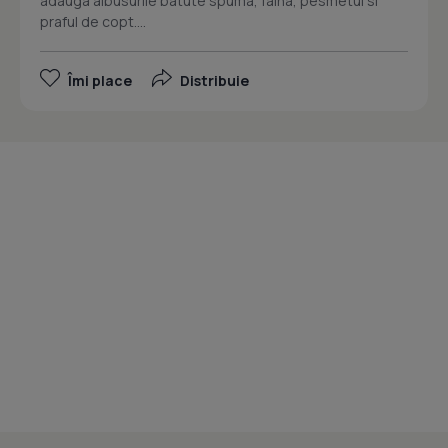
adauga albusurile batute spuma, faina, pesmetul si
praful de copt....
Îmi place
Distribuie