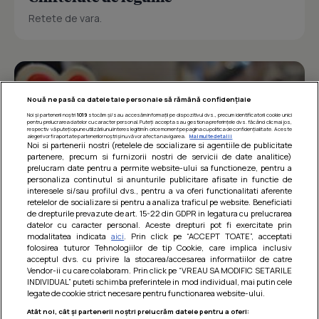
Retete de vara.
Nouă ne pasă ca datele tale personale să rămână confidențiale
Noi și partenerii noștri
1019
stocăm și/sau accesăm informații pe dispozitivul dvs., precum identificatorii cookie unici
pentru prelucrarea datelor cu caracter personal. Puteți accepta sau gestiona preferințele dvs. făcând clic mai jos,
respectiv vă puteți opune utilizării unui interes legitim în orice moment pe pagina cu politica de confidențialitate. Aceste
alegeri vor fi raportate partenerilor noștri și nu vă vor afecta navigarea.
Mai multe detalii
Noi si partenerii nostri (retelele de socializare si agentiile de publicitate
partenere, precum si furnizorii nostri de servicii de date analitice)
prelucram date pentru a permite website-ului sa functioneze, pentru a
personaliza continutul si anunturile publicitare afisate in functie de
interesele si/sau profilul dvs., pentru a va oferi functionalitati aferente
retelelor de socializare si pentru a analiza traficul pe website. Beneficiati
de drepturile prevazute de art. 15-22 din GDPR in legatura cu prelucrarea
datelor cu caracter personal. Aceste drepturi pot fi exercitate prin
modalitatea indicata
aici
. Prin click pe “ACCEPT TOATE”, acceptati
Barcute din vinete cu arpagic rosu
folosirea tuturor Tehnologiilor de tip Cookie, care implica inclusiv
acceptul dvs. cu privire la stocarea/accesarea informatiilor de catre
Un deliciu usor de preparat!
Vendor-ii cu care colaboram. Prin click pe “VREAU SA MODIFIC SETARILE
INDIVIDUAL” puteti schimba preferintele in mod individual, mai putin cele
legate de cookie strict necesare pentru functionarea website-ului.
Atât noi, cât și partenerii noștri prelucrăm datele pentru a oferi: