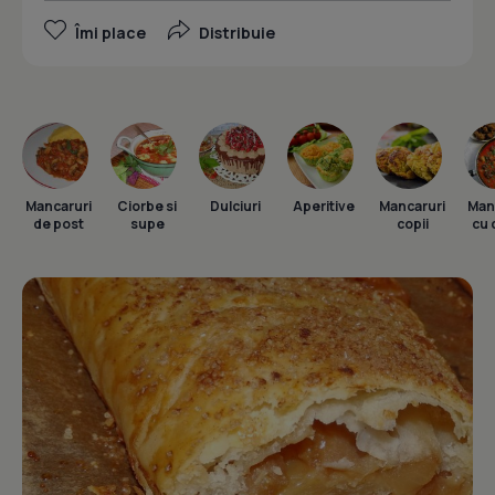
Îmi place
Distribuie
Mancaruri
Ciorbe si
Dulciuri
Aperitive
Mancaruri
Man
de post
supe
copii
cu 