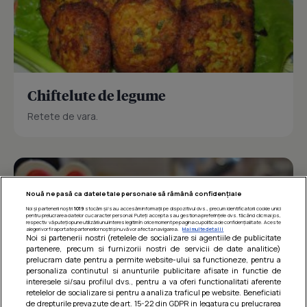
Chiftelute de legume
Retete de vara.
Nouă ne pasă ca datele tale personale să rămână confidențiale
Noi și partenerii noștri
1019
stocăm și/sau accesăm informații pe dispozitivul dvs., precum identificatorii cookie unici
pentru prelucrarea datelor cu caracter personal. Puteți accepta sau gestiona preferințele dvs. făcând clic mai jos,
respectiv vă puteți opune utilizării unui interes legitim în orice moment pe pagina cu politica de confidențialitate. Aceste
alegeri vor fi raportate partenerilor noștri și nu vă vor afecta navigarea.
Mai multe detalii
Noi si partenerii nostri (retelele de socializare si agentiile de publicitate
partenere, precum si furnizorii nostri de servicii de date analitice)
prelucram date pentru a permite website-ului sa functioneze, pentru a
personaliza continutul si anunturile publicitare afisate in functie de
interesele si/sau profilul dvs., pentru a va oferi functionalitati aferente
retelelor de socializare si pentru a analiza traficul pe website. Beneficiati
de drepturile prevazute de art. 15-22 din GDPR in legatura cu prelucrarea