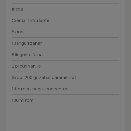
frisca
Crema: 1 litru lapte
8 oua
10 linguri zahar
8 lingurite faina
2 plicuri vanilie
Sirop: 200 gr. zahar caramelizat
1 litru ceai negru concentrat
100 ml rom