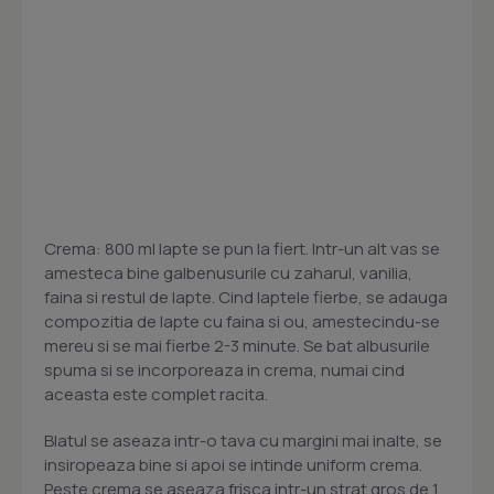
Crema: 800 ml lapte se pun la fiert. Intr-un alt vas se
amesteca bine galbenusurile cu zaharul, vanilia,
faina si restul de lapte. Cind laptele fierbe, se adauga
compozitia de lapte cu faina si ou, amestecindu-se
mereu si se mai fierbe 2-3 minute. Se bat albusurile
spuma si se incorporeaza in crema, numai cind
aceasta este complet racita.
Blatul se aseaza intr-o tava cu margini mai inalte, se
insiropeaza bine si apoi se intinde uniform crema.
Peste crema se aseaza frisca intr-un strat gros de 1