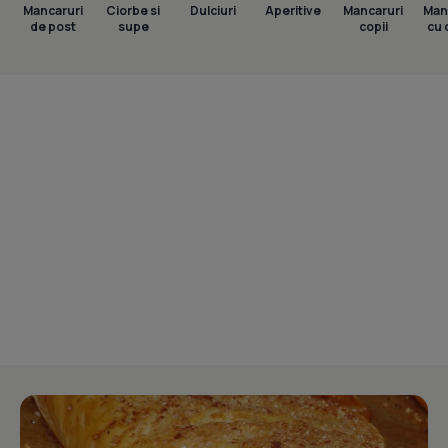
Mancaruri
Ciorbe si
Dulciuri
Aperitive
Mancaruri
Man
de post
supe
copii
cu 