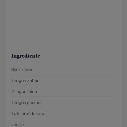
Ingrediente
Blat: 7 oua
7 linguri zahar
2 linguri faina
7 linguri pesmet
1 plic praf de copt
vanilie