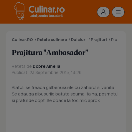
Culinar.RO
/
Retete culinare
/
Dulciuri
/
Prajituri
/
Prajitura "Ambasador"
Prajitura "Ambasador"
Rețetă de
Dobre Amelia
Publicat: 23 Septembrie 2015, 13:26
Blatul: se freaca galbenusurile cu zaharul si vanilia.
Se adauga albusurile batute spuma, faina, pesmetul
si praful de copt. Se coace la foc mic aprox