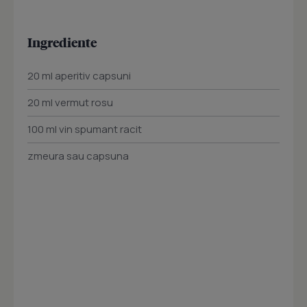
Ingrediente
20 ml aperitiv capsuni
20 ml vermut rosu
100 ml vin spumant racit
zmeura sau capsuna