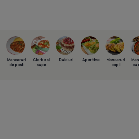
Mancaruri
Ciorbe si
Dulciuri
Aperitive
Mancaruri
Man
de post
supe
copii
cu 