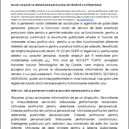
Nouă ne pasă ca datele tale personale să rămână confidențiale
Noi și partenerii noștri
1019
stocăm și/sau accesăm informații pe dispozitivul dvs., precum identificatorii cookie unici
pentru prelucrarea datelor cu caracter personal. Puteți accepta sau gestiona preferințele dvs. făcând clic mai jos,
respectiv vă puteți opune utilizării unui interes legitim în orice moment pe pagina cu politica de confidențialitate. Aceste
alegeri vor fi raportate partenerilor noștri și nu vă vor afecta navigarea.
Mai multe detalii
Noi si partenerii nostri (retelele de socializare si agentiile de publicitate
partenere, precum si furnizorii nostri de servicii de date analitice)
prelucram date pentru a permite website-ului sa functioneze, pentru a
personaliza continutul si anunturile publicitare afisate in functie de
interesele si/sau profilul dvs., pentru a va oferi functionalitati aferente
retelelor de socializare si pentru a analiza traficul pe website. Beneficiati
de drepturile prevazute de art. 15-22 din GDPR in legatura cu prelucrarea
datelor cu caracter personal. Aceste drepturi pot fi exercitate prin
modalitatea indicata
aici
. Prin click pe “ACCEPT TOATE”, acceptati
Barcute din vinete cu arpagic rosu
folosirea tuturor Tehnologiilor de tip Cookie, care implica inclusiv
acceptul dvs. cu privire la stocarea/accesarea informatiilor de catre
Un deliciu usor de preparat!
Vendor-ii cu care colaboram. Prin click pe “VREAU SA MODIFIC SETARILE
INDIVIDUAL” puteti schimba preferintele in mod individual, mai putin cele
legate de cookie strict necesare pentru functionarea website-ului.
Atât noi, cât și partenerii noștri prelucrăm datele pentru a oferi:
Stocarea și/sau accesarea informațiilor de pe un dispozitiv. Dezvoltarea
și îmbunătățirea serviciilor. Măsurarea performanței reclamelor.
Utilizarea profilurilor pentru selectarea conținutului personalizat.
Crearea profilurilor de conținut personalizat. Utilizarea profilurilor pentru
selectarea publicității personalizate. Crearea profilurilor pentru
publicitate personalizată. Măsurarea performanței conținutului.
Înțelegerea publicului prin statistici sau combinații de date din surse
diferite. Utilizarea de date limitate pentru a selecta publicitatea.