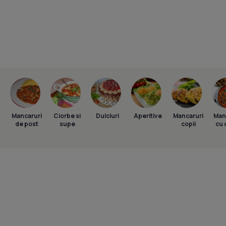
Mancaruri
Ciorbe si
Dulciuri
Aperitive
Mancaruri
Man
de post
supe
copii
cu 