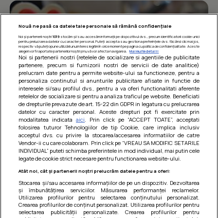
Nouă ne pasă ca datele tale personale să rămână confidențiale
Noi și partenerii noștri
1019
stocăm și/sau accesăm informații pe dispozitivul dvs., precum identificatorii cookie unici
pentru prelucrarea datelor cu caracter personal. Puteți accepta sau gestiona preferințele dvs. făcând clic mai jos,
respectiv vă puteți opune utilizării unui interes legitim în orice moment pe pagina cu politica de confidențialitate. Aceste
alegeri vor fi raportate partenerilor noștri și nu vă vor afecta navigarea.
Mai multe detalii
Noi si partenerii nostri (retelele de socializare si agentiile de publicitate
partenere, precum si furnizorii nostri de servicii de date analitice)
prelucram date pentru a permite website-ului sa functioneze, pentru a
personaliza continutul si anunturile publicitare afisate in functie de
interesele si/sau profilul dvs., pentru a va oferi functionalitati aferente
retelelor de socializare si pentru a analiza traficul pe website. Beneficiati
de drepturile prevazute de art. 15-22 din GDPR in legatura cu prelucrarea
datelor cu caracter personal. Aceste drepturi pot fi exercitate prin
modalitatea indicata
aici
. Prin click pe “ACCEPT TOATE”, acceptati
Barcute din vinete cu arpagic rosu
folosirea tuturor Tehnologiilor de tip Cookie, care implica inclusiv
acceptul dvs. cu privire la stocarea/accesarea informatiilor de catre
Un deliciu usor de preparat!
Vendor-ii cu care colaboram. Prin click pe “VREAU SA MODIFIC SETARILE
INDIVIDUAL” puteti schimba preferintele in mod individual, mai putin cele
legate de cookie strict necesare pentru functionarea website-ului.
Atât noi, cât și partenerii noștri prelucrăm datele pentru a oferi:
Stocarea și/sau accesarea informațiilor de pe un dispozitiv. Dezvoltarea
și îmbunătățirea serviciilor. Măsurarea performanței reclamelor.
Utilizarea profilurilor pentru selectarea conținutului personalizat.
Crearea profilurilor de conținut personalizat. Utilizarea profilurilor pentru
selectarea publicității personalizate. Crearea profilurilor pentru