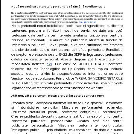
Nouă ne pasă ca datele tale personale să rămână confidențiale
Noi și partenerii noștri
1019
stocăm și/sau accesăm informații pe dispozitivul dvs., precum identificatorii cookie unici
pentru prelucrarea datelor cu caracter personal. Puteți accepta sau gestiona preferințele dvs. făcând clic mai jos,
respectiv vă puteți opune utilizării unui interes legitim în orice moment pe pagina cu politica de confidențialitate. Aceste
alegeri vor fi raportate partenerilor noștri și nu vă vor afecta navigarea.
Mai multe detalii
Noi si partenerii nostri (retelele de socializare si agentiile de publicitate
partenere, precum si furnizorii nostri de servicii de date analitice)
prelucram date pentru a permite website-ului sa functioneze, pentru a
personaliza continutul si anunturile publicitare afisate in functie de
interesele si/sau profilul dvs., pentru a va oferi functionalitati aferente
retelelor de socializare si pentru a analiza traficul pe website. Beneficiati
de drepturile prevazute de art. 15-22 din GDPR in legatura cu prelucrarea
datelor cu caracter personal. Aceste drepturi pot fi exercitate prin
modalitatea indicata
aici
. Prin click pe “ACCEPT TOATE”, acceptati
Barcute din vinete cu arpagic rosu
folosirea tuturor Tehnologiilor de tip Cookie, care implica inclusiv
acceptul dvs. cu privire la stocarea/accesarea informatiilor de catre
Un deliciu usor de preparat!
Vendor-ii cu care colaboram. Prin click pe “VREAU SA MODIFIC SETARILE
INDIVIDUAL” puteti schimba preferintele in mod individual, mai putin cele
legate de cookie strict necesare pentru functionarea website-ului.
Atât noi, cât și partenerii noștri prelucrăm datele pentru a oferi:
Stocarea și/sau accesarea informațiilor de pe un dispozitiv. Dezvoltarea
și îmbunătățirea serviciilor. Măsurarea performanței reclamelor.
Utilizarea profilurilor pentru selectarea conținutului personalizat.
Crearea profilurilor de conținut personalizat. Utilizarea profilurilor pentru
selectarea publicității personalizate. Crearea profilurilor pentru
publicitate personalizată. Măsurarea performanței conținutului.
Înțelegerea publicului prin statistici sau combinații de date din surse