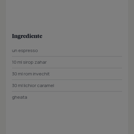
Ingrediente
un espresso
10 ml sirop zahar
30 ml rom invechit
30 ml lichior caramel
gheata