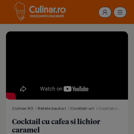
Culinar.RO
/
Retete bauturi
/
Cocktail-uri
/
Cocktail cu cafea si lichior caramel
Cocktail cu cafea si lichior
caramel