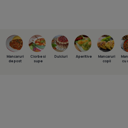
Mancaruri
Ciorbe si
Dulciuri
Aperitive
Mancaruri
Man
de post
supe
copii
cu 