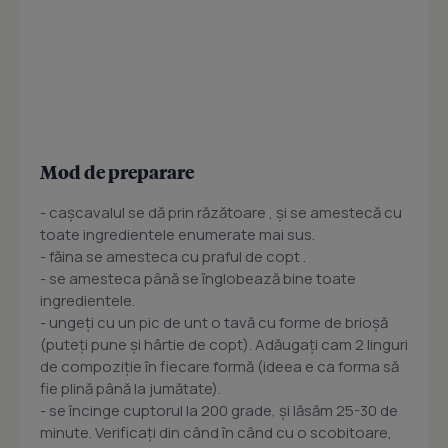
Mod de preparare
- caşcavalul se dă prin răzătoare , şi se amestecă cu
toate ingredientele enumerate mai sus.
- făina se amesteca cu praful de copt .
- se amesteca până se înglobează bine toate
ingredientele.
- ungeţi cu un pic de unt o tavă cu forme de brioşă
(puteţi pune şi hârtie de copt). Adăugaţi cam 2 linguri
de compoziţie în fiecare formă (ideea e ca forma să
fie plină până la jumătate).
- se încinge cuptorul la 200 grade, şi lăsăm 25-30 de
minute. Verificaţi din când în când cu o scobitoare,