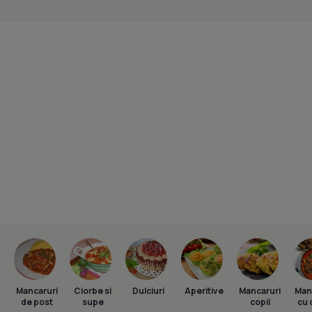
Mancaruri
Ciorbe si
Dulciuri
Aperitive
Mancaruri
Man
de post
supe
copii
cu 