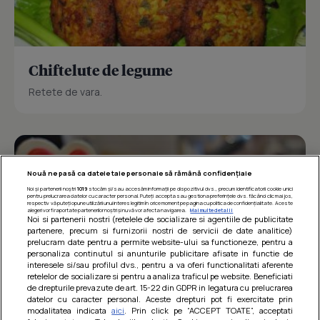
Chiftelute de legume
Retete de vara.
Nouă ne pasă ca datele tale personale să rămână confidențiale
Noi și partenerii noștri
1019
stocăm și/sau accesăm informații pe dispozitivul dvs., precum identificatorii cookie unici
pentru prelucrarea datelor cu caracter personal. Puteți accepta sau gestiona preferințele dvs. făcând clic mai jos,
respectiv vă puteți opune utilizării unui interes legitim în orice moment pe pagina cu politica de confidențialitate. Aceste
alegeri vor fi raportate partenerilor noștri și nu vă vor afecta navigarea.
Mai multe detalii
Noi si partenerii nostri (retelele de socializare si agentiile de publicitate
partenere, precum si furnizorii nostri de servicii de date analitice)
prelucram date pentru a permite website-ului sa functioneze, pentru a
personaliza continutul si anunturile publicitare afisate in functie de
interesele si/sau profilul dvs., pentru a va oferi functionalitati aferente
retelelor de socializare si pentru a analiza traficul pe website. Beneficiati
de drepturile prevazute de art. 15-22 din GDPR in legatura cu prelucrarea
datelor cu caracter personal. Aceste drepturi pot fi exercitate prin
modalitatea indicata
aici
. Prin click pe “ACCEPT TOATE”, acceptati