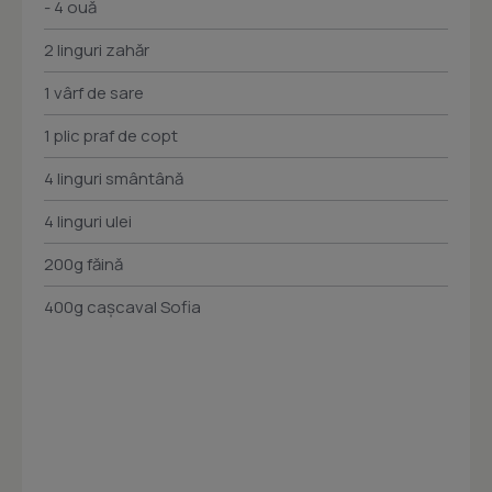
- 4 ouă
2 linguri zahăr
1 vârf de sare
1 plic praf de copt
4 linguri smântână
4 linguri ulei
200g făină
400g caşcaval Sofia