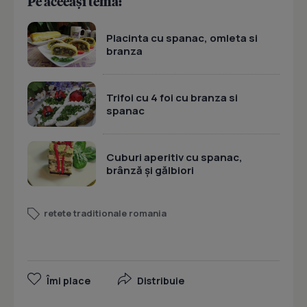
Pe aceeași temă:
Placinta cu spanac, omleta si
branza
Trifoi cu 4 foi cu branza si
spanac
Cuburi aperitiv cu spanac,
brânză și gălbiori
retete traditionale romania
Îmi place
Distribuie