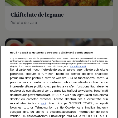
Chiftelute de legume
Retete de vara.
Nouă ne pasă ca datele tale personale să rămână confidențiale
Noi și partenerii noștri
1019
stocăm și/sau accesăm informații pe dispozitivul dvs., precum identificatorii cookie unici
pentru prelucrarea datelor cu caracter personal. Puteți accepta sau gestiona preferințele dvs. făcând clic mai jos,
respectiv vă puteți opune utilizării unui interes legitim în orice moment pe pagina cu politica de confidențialitate. Aceste
alegeri vor fi raportate partenerilor noștri și nu vă vor afecta navigarea.
Mai multe detalii
Noi si partenerii nostri (retelele de socializare si agentiile de publicitate
partenere, precum si furnizorii nostri de servicii de date analitice)
prelucram date pentru a permite website-ului sa functioneze, pentru a
personaliza continutul si anunturile publicitare afisate in functie de
interesele si/sau profilul dvs., pentru a va oferi functionalitati aferente
retelelor de socializare si pentru a analiza traficul pe website. Beneficiati
de drepturile prevazute de art. 15-22 din GDPR in legatura cu prelucrarea
datelor cu caracter personal. Aceste drepturi pot fi exercitate prin
modalitatea indicata
aici
. Prin click pe “ACCEPT TOATE”, acceptati
Barcute din vinete cu arpagic rosu
folosirea tuturor Tehnologiilor de tip Cookie, care implica inclusiv
acceptul dvs. cu privire la stocarea/accesarea informatiilor de catre
Un deliciu usor de preparat!
Vendor-ii cu care colaboram. Prin click pe “VREAU SA MODIFIC SETARILE