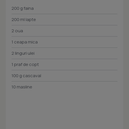
200 g faina
200 ml lapte
2 oua
1 ceapa mica
2 linguri ulei
1 praf de copt
100 g cascaval
10 masline