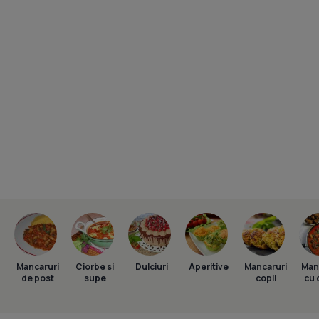
Mancaruri
Ciorbe si
Dulciuri
Aperitive
Mancaruri
Man
de post
supe
copii
cu 