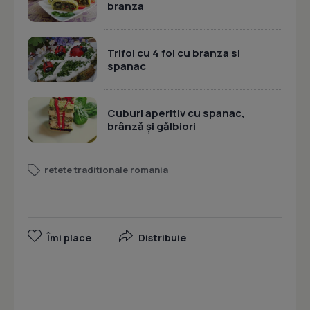
branza
Trifoi cu 4 foi cu branza si
spanac
Cuburi aperitiv cu spanac,
brânză și gălbiori
retete traditionale romania
Îmi place
Distribuie