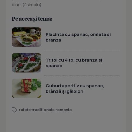
bine. (f simplu)
Pe aceeași temă:
Placinta cu spanac, omleta si
branza
Trifoi cu 4 foi cu branza si
spanac
Cuburi aperitiv cu spanac,
brânză și gălbiori
retete traditionale romania