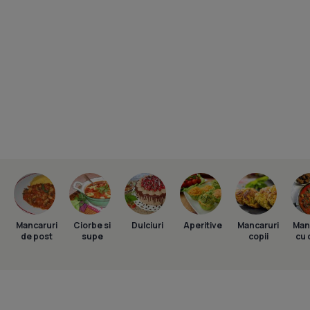
Mancaruri
Ciorbe si
Dulciuri
Aperitive
Mancaruri
Man
de post
supe
copii
cu 