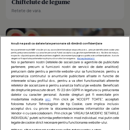
Chiftelute de legume
Retete de vara.
Nouă ne pasă ca datele tale personale să rămână confidențiale
Noi și partenerii noștri
1017
stocăm și/sau accesăm informații pe dispozitivul dvs., precum identificatorii cookie unici
pentru prelucrarea datelor cu caracter personal. Puteți accepta sau gestiona preferințele dvs. făcând clic mai jos,
respectiv vă puteți opune utilizării unui interes legitim în orice moment pe pagina cu politica de confidențialitate. Aceste
alegeri vor fi raportate partenerilor noștri și nu vă vor afecta navigarea.
Mai multe detalii
Noi si partenerii nostri (retelele de socializare si agentiile de publicitate
partenere, precum si furnizorii nostri de servicii de date analitice)
prelucram date pentru a permite website-ului sa functioneze, pentru a
personaliza continutul si anunturile publicitare afisate in functie de
interesele si/sau profilul dvs., pentru a va oferi functionalitati aferente
retelelor de socializare si pentru a analiza traficul pe website. Beneficiati
de drepturile prevazute de art. 15-22 din GDPR in legatura cu prelucrarea
datelor cu caracter personal. Aceste drepturi pot fi exercitate prin
modalitatea indicata
aici
. Prin click pe “ACCEPT TOATE”, acceptati
Barcute din vinete cu arpagic rosu
folosirea tuturor Tehnologiilor de tip Cookie, care implica inclusiv
acceptul dvs. cu privire la stocarea/accesarea informatiilor de catre
Un deliciu usor de preparat!
Vendor-ii cu care colaboram. Prin click pe “VREAU SA MODIFIC SETARILE
INDIVIDUAL” puteti schimba preferintele in mod individual, mai putin cele
legate de cookie strict necesare pentru functionarea website-ului.
Atât noi, cât și partenerii noștri prelucrăm datele pentru a oferi: