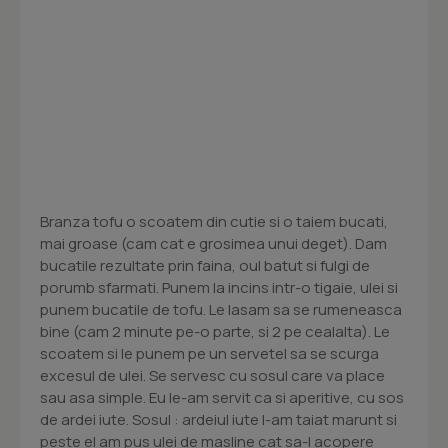
Branza tofu o scoatem din cutie si o taiem bucati,
mai groase (cam cat e grosimea unui deget). Dam
bucatile rezultate prin faina, oul batut si fulgi de
porumb sfarmati. Punem la incins intr-o tigaie, ulei si
punem bucatile de tofu. Le lasam sa se rumeneasca
bine (cam 2 minute pe-o parte, si 2 pe cealalta). Le
scoatem si le punem pe un servetel sa se scurga
excesul de ulei. Se servesc cu sosul care va place
sau asa simple. Eu le-am servit ca si aperitive, cu sos
de ardei iute. Sosul : ardeiul iute l-am taiat marunt si
peste el am pus ulei de masline cat sa-l acopere