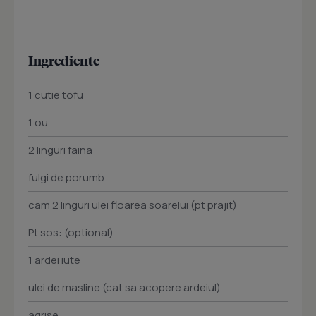
Ingrediente
1 cutie tofu
1 ou
2 linguri faina
fulgi de porumb
cam 2 linguri ulei floarea soarelui (pt prajit)
Pt sos: (optional)
1 ardei iute
ulei de masline (cat sa acopere ardeiul)
agrise