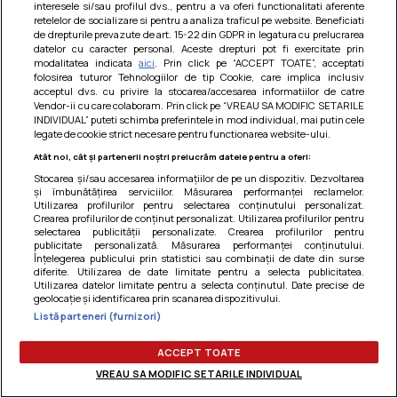
interesele si/sau profilul dvs., pentru a va oferi functionalitati aferente
retelelor de socializare si pentru a analiza traficul pe website. Beneficiati
de drepturile prevazute de art. 15-22 din GDPR in legatura cu prelucrarea
datelor cu caracter personal. Aceste drepturi pot fi exercitate prin
modalitatea indicata
aici
. Prin click pe “ACCEPT TOATE”, acceptati
Barcute din vinete cu arpagic rosu
folosirea tuturor Tehnologiilor de tip Cookie, care implica inclusiv
acceptul dvs. cu privire la stocarea/accesarea informatiilor de catre
Un deliciu usor de preparat!
Vendor-ii cu care colaboram. Prin click pe “VREAU SA MODIFIC SETARILE
INDIVIDUAL” puteti schimba preferintele in mod individual, mai putin cele
legate de cookie strict necesare pentru functionarea website-ului.
Atât noi, cât și partenerii noștri prelucrăm datele pentru a oferi:
Stocarea și/sau accesarea informațiilor de pe un dispozitiv. Dezvoltarea
și îmbunătățirea serviciilor. Măsurarea performanței reclamelor.
Utilizarea profilurilor pentru selectarea conținutului personalizat.
Crearea profilurilor de conținut personalizat. Utilizarea profilurilor pentru
selectarea publicității personalizate. Crearea profilurilor pentru
publicitate personalizată. Măsurarea performanței conținutului.
Înțelegerea publicului prin statistici sau combinații de date din surse
diferite. Utilizarea de date limitate pentru a selecta publicitatea.
Utilizarea datelor limitate pentru a selecta conținutul. Date precise de
geolocație și identificarea prin scanarea dispozitivului.
Listă parteneri (furnizori)
Termeni si conditii
|
Politica de cookies
|
Politica de
confidentialitate
|
Gestionați preferințele
ACCEPT TOATE
VREAU SA MODIFIC SETARILE INDIVIDUAL