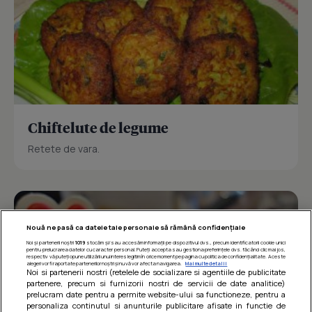
Chiftelute de legume
Retete de vara.
Nouă ne pasă ca datele tale personale să rămână confidențiale
Noi și partenerii noștri
1019
stocăm și/sau accesăm informații pe dispozitivul dvs., precum identificatorii cookie unici
pentru prelucrarea datelor cu caracter personal. Puteți accepta sau gestiona preferințele dvs. făcând clic mai jos,
respectiv vă puteți opune utilizării unui interes legitim în orice moment pe pagina cu politica de confidențialitate. Aceste
alegeri vor fi raportate partenerilor noștri și nu vă vor afecta navigarea.
Mai multe detalii
Noi si partenerii nostri (retelele de socializare si agentiile de publicitate
partenere, precum si furnizorii nostri de servicii de date analitice)
prelucram date pentru a permite website-ului sa functioneze, pentru a
personaliza continutul si anunturile publicitare afisate in functie de