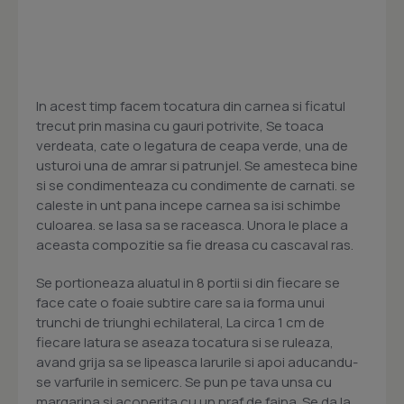
In acest timp facem tocatura din carnea si ficatul
trecut prin masina cu gauri potrivite, Se toaca
verdeata, cate o legatura de ceapa verde, una de
usturoi una de amrar si patrunjel. Se amesteca bine
si se condimenteaza cu condimente de carnati. se
caleste in unt pana incepe carnea sa isi schimbe
culoarea. se lasa sa se raceasca. Unora le place a
aceasta compozitie sa fie dreasa cu cascaval ras.
Se portioneaza aluatul in 8 portii si din fiecare se
face cate o foaie subtire care sa ia forma unui
trunchi de triunghi echilateral, La circa 1 cm de
fiecare latura se aseaza tocatura si se ruleaza,
avand grija sa se lipeasca larurile si apoi aducandu-
se varfurile in semicerc. Se pun pe tava unsa cu
margarina si acoperita cu un praf de faina. Se da la