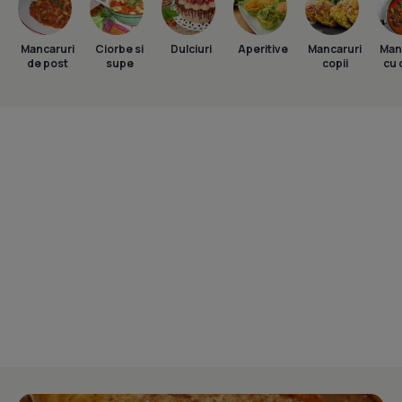
Mancaruri
Ciorbe si
Dulciuri
Aperitive
Mancaruri
Man
de post
supe
copii
cu 