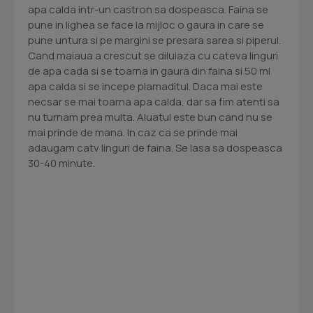
apa calda intr-un castron sa dospeasca. Faina se
pune in lighea se face la mijloc o gaura in care se
pune untura si pe margini se presara sarea si piperul.
Cand maiaua a crescut se diluiaza cu cateva linguri
de apa cada si se toarna in gaura din faina si 50 ml
apa calda si se incepe plamaditul. Daca mai este
necsar se mai toarna apa calda, dar sa fim atenti sa
nu turnam prea multa. Aluatul este bun cand nu se
mai prinde de mana. In caz ca se prinde mai
adaugam catv linguri de faina. Se lasa sa dospeasca
30-40 minute.