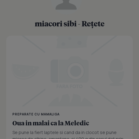
miacori sibi - Rețete
PREPARATE CU MAMALIGA
Oua in malai ca la Meledic
Se pune la fiert laptele si cand da in clocot se pune
mierea de albine, smantana, si 400 g din casul dat prin