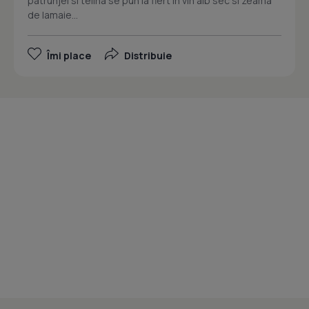
patrunjel si telina se pun la fiert in vin alb sec si zeama
de lamaie...
Îmi place
Distribuie