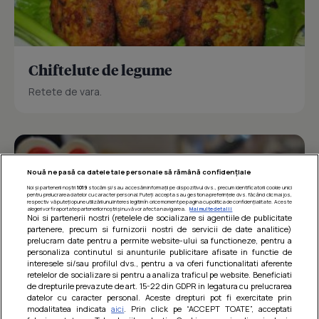
Chiftelute de legume
Retete de vara.
Nouă ne pasă ca datele tale personale să rămână confidențiale
Noi și partenerii noștri
1019
stocăm și/sau accesăm informații pe dispozitivul dvs., precum identificatorii cookie unici
pentru prelucrarea datelor cu caracter personal. Puteți accepta sau gestiona preferințele dvs. făcând clic mai jos,
respectiv vă puteți opune utilizării unui interes legitim în orice moment pe pagina cu politica de confidențialitate. Aceste
alegeri vor fi raportate partenerilor noștri și nu vă vor afecta navigarea.
Mai multe detalii
Noi si partenerii nostri (retelele de socializare si agentiile de publicitate
partenere, precum si furnizorii nostri de servicii de date analitice)
prelucram date pentru a permite website-ului sa functioneze, pentru a
personaliza continutul si anunturile publicitare afisate in functie de
interesele si/sau profilul dvs., pentru a va oferi functionalitati aferente
retelelor de socializare si pentru a analiza traficul pe website. Beneficiati
de drepturile prevazute de art. 15-22 din GDPR in legatura cu prelucrarea
datelor cu caracter personal. Aceste drepturi pot fi exercitate prin
modalitatea indicata
aici
. Prin click pe “ACCEPT TOATE”, acceptati