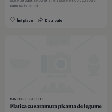
lapte de oaie. Se pune la fiert laptele indoit cu apa si
cand da in clocot...
Îmi place
Distribuie
MANCARURI CU PESTE
Platica cu saramura picanta de legume