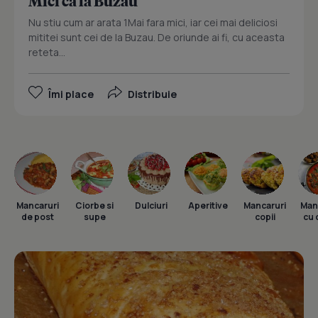
Mici ca la Buzau
Nu stiu cum ar arata 1Mai fara mici, iar cei mai deliciosi
mititei sunt cei de la Buzau. De oriunde ai fi, cu aceasta
reteta...
Îmi place
Distribuie
Mancaruri
Ciorbe si
Dulciuri
Aperitive
Mancaruri
Man
de post
supe
copii
cu 