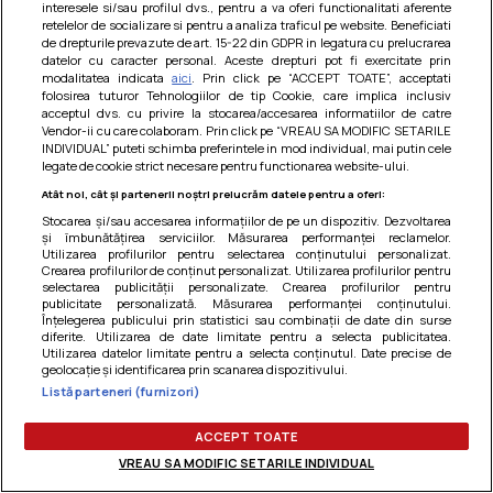
interesele si/sau profilul dvs., pentru a va oferi functionalitati aferente
retelelor de socializare si pentru a analiza traficul pe website. Beneficiati
de drepturile prevazute de art. 15-22 din GDPR in legatura cu prelucrarea
datelor cu caracter personal. Aceste drepturi pot fi exercitate prin
modalitatea indicata
aici
. Prin click pe “ACCEPT TOATE”, acceptati
folosirea tuturor Tehnologiilor de tip Cookie, care implica inclusiv
acceptul dvs. cu privire la stocarea/accesarea informatiilor de catre
Vendor-ii cu care colaboram. Prin click pe “VREAU SA MODIFIC SETARILE
INDIVIDUAL” puteti schimba preferintele in mod individual, mai putin cele
SALATE DIN OUA
legate de cookie strict necesare pentru functionarea website-ului.
Salata de oua
Atât noi, cât și partenerii noștri prelucrăm datele pentru a oferi:
Stocarea și/sau accesarea informațiilor de pe un dispozitiv. Dezvoltarea
1. Se fierb ouale tari, se curata de coaja si se taie felii/
și îmbunătățirea serviciilor. Măsurarea performanței reclamelor.
fasii. 2. Se face o maioneza din galbenusuri, ulei si
Utilizarea profilurilor pentru selectarea conținutului personalizat.
mustar...
Crearea profilurilor de conținut personalizat. Utilizarea profilurilor pentru
selectarea publicității personalizate. Crearea profilurilor pentru
publicitate personalizată. Măsurarea performanței conținutului.
Înțelegerea publicului prin statistici sau combinații de date din surse
Îmi place
Distribuie
diferite. Utilizarea de date limitate pentru a selecta publicitatea.
Utilizarea datelor limitate pentru a selecta conținutul. Date precise de
geolocație și identificarea prin scanarea dispozitivului.
Listă parteneri (furnizori)
ACCEPT TOATE
VREAU SA MODIFIC SETARILE INDIVIDUAL