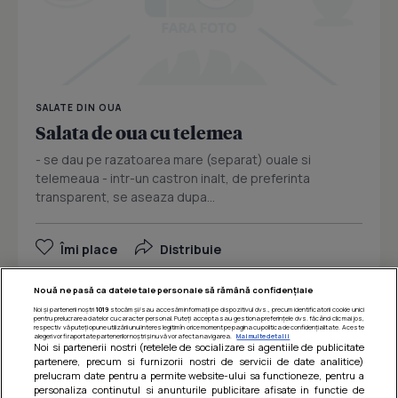
SALATE DIN OUA
Salata de oua cu telemea
- se dau pe razatoarea mare (separat) ouale si
telemeaua - intr-un castron inalt, de preferinta
transparent, se aseaza dupa...
Îmi place
Distribuie
Nouă ne pasă ca datele tale personale să rămână confidențiale
Noi și partenerii noștri
1019
stocăm și/sau accesăm informații pe dispozitivul dvs., precum identificatorii cookie unici
pentru prelucrarea datelor cu caracter personal. Puteți accepta sau gestiona preferințele dvs. făcând clic mai jos,
respectiv vă puteți opune utilizării unui interes legitim în orice moment pe pagina cu politica de confidențialitate. Aceste
alegeri vor fi raportate partenerilor noștri și nu vă vor afecta navigarea.
Mai multe detalii
Noi si partenerii nostri (retelele de socializare si agentiile de publicitate
partenere, precum si furnizorii nostri de servicii de date analitice)
prelucram date pentru a permite website-ului sa functioneze, pentru a
personaliza continutul si anunturile publicitare afisate in functie de