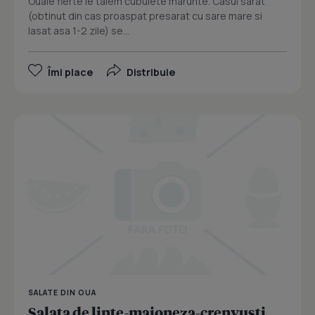
Ouale fierte le taiem cubulete marunte. Casul sarat
(obtinut din cas proaspat presarat cu sare mare si
lasat asa 1-2 zile) se...
Îmi place
Distribuie
SALATE DIN OUA
Salata de linte-maioneza-crenvusti