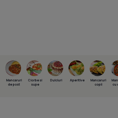
Mancaruri
Ciorbe si
Dulciuri
Aperitive
Mancaruri
Man
de post
supe
copii
cu 