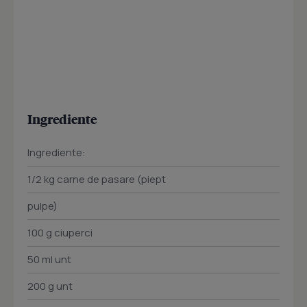
Ingrediente
Ingrediente:
1/2 kg carne de pasare (piept
pulpe)
100 g ciuperci
50 ml unt
200 g unt