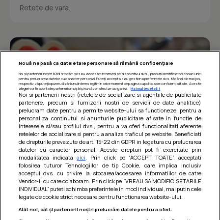
Retete de vara.
Nouă ne pasă ca datele tale personale să rămână confidențiale
Noi și partenerii noștri
1019
stocăm și/sau accesăm informații pe dispozitivul dvs., precum identificatorii cookie unici
pentru prelucrarea datelor cu caracter personal. Puteți accepta sau gestiona preferințele dvs. făcând clic mai jos,
respectiv vă puteți opune utilizării unui interes legitim în orice moment pe pagina cu politica de confidențialitate. Aceste
alegeri vor fi raportate partenerilor noștri și nu vă vor afecta navigarea.
Mai multe detalii
Noi si partenerii nostri (retelele de socializare si agentiile de publicitate
partenere, precum si furnizorii nostri de servicii de date analitice)
prelucram date pentru a permite website-ului sa functioneze, pentru a
personaliza continutul si anunturile publicitare afisate in functie de
interesele si/sau profilul dvs., pentru a va oferi functionalitati aferente
retelelor de socializare si pentru a analiza traficul pe website. Beneficiati
de drepturile prevazute de art. 15-22 din GDPR in legatura cu prelucrarea
datelor cu caracter personal. Aceste drepturi pot fi exercitate prin
modalitatea indicata
aici
. Prin click pe “ACCEPT TOATE”, acceptati
Barcute din vinete cu arpagic rosu
folosirea tuturor Tehnologiilor de tip Cookie, care implica inclusiv
acceptul dvs. cu privire la stocarea/accesarea informatiilor de catre
Un deliciu usor de preparat!
Vendor-ii cu care colaboram. Prin click pe “VREAU SA MODIFIC SETARILE
INDIVIDUAL” puteti schimba preferintele in mod individual, mai putin cele
legate de cookie strict necesare pentru functionarea website-ului.
Atât noi, cât și partenerii noștri prelucrăm datele pentru a oferi: