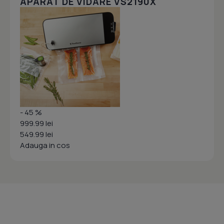
APARAT DE VIDARE VS2190X
- 45 %
999.99 lei
549.99 lei
Adauga in cos