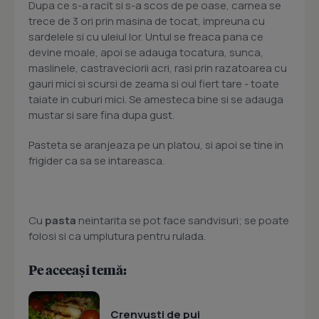
Dupa ce s-a racit si s-a scos de pe oase, carnea se
trece de 3 ori prin masina de tocat, impreuna cu
sardelele si cu uleiul lor. Untul se freaca pana ce
devine moale, apoi se adauga tocatura, sunca,
maslinele, castraveciorii acri, rasi prin razatoarea cu
gauri mici si scursi de zeama si oul fiert tare - toate
taiate in cuburi mici. Se amesteca bine si se adauga
mustar si sare fina dupa gust.
Pasteta se aranjeaza pe un platou, si apoi se tine in
frigider ca sa se intareasca.
Cu
pasta
neintarita se pot face sandvisuri; se poate
folosi si ca umplutura pentru rulada.
Pe aceeași temă:
Crenvusti de pui