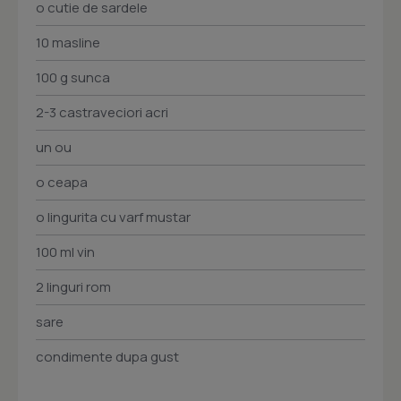
o cutie de sardele
10 masline
100 g sunca
2-3 castraveciori acri
un ou
o ceapa
o lingurita cu varf mustar
100 ml vin
2 linguri rom
sare
condimente dupa gust