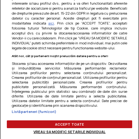
interesele si/sau profilul dvs., pentru a va oferi functionalitati aferente
retelelor de socializare si pentru a analiza traficul pe website. Beneficiati
de drepturile prevazute de art. 15-22 din GDPR in legatura cu prelucrarea
datelor cu caracter personal. Aceste drepturi pot fi exercitate prin
modalitatea indicata
aici
. Prin click pe “ACCEPT TOATE”, acceptati
Barcute din vinete cu arpagic rosu
folosirea tuturor Tehnologiilor de tip Cookie, care implica inclusiv
acceptul dvs. cu privire la stocarea/accesarea informatiilor de catre
Un deliciu usor de preparat!
Vendor-ii cu care colaboram. Prin click pe “VREAU SA MODIFIC SETARILE
INDIVIDUAL” puteti schimba preferintele in mod individual, mai putin cele
legate de cookie strict necesare pentru functionarea website-ului.
Atât noi, cât și partenerii noștri prelucrăm datele pentru a oferi:
Stocarea și/sau accesarea informațiilor de pe un dispozitiv. Dezvoltarea
și îmbunătățirea serviciilor. Măsurarea performanței reclamelor.
Utilizarea profilurilor pentru selectarea conținutului personalizat.
Crearea profilurilor de conținut personalizat. Utilizarea profilurilor pentru
selectarea publicității personalizate. Crearea profilurilor pentru
publicitate personalizată. Măsurarea performanței conținutului.
Înțelegerea publicului prin statistici sau combinații de date din surse
diferite. Utilizarea de date limitate pentru a selecta publicitatea.
Utilizarea datelor limitate pentru a selecta conținutul. Date precise de
geolocație și identificarea prin scanarea dispozitivului.
Listă parteneri (furnizori)
Termeni si conditii
|
Politica de cookies
|
Politica de
confidentialitate
|
Gestionați preferințele
ACCEPT TOATE
VREAU SA MODIFIC SETARILE INDIVIDUAL