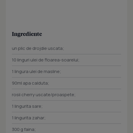
Ingrediente
un plic de drojdie uscata;
10 linguri ulei de floarea-soarelui;
1 lingura ulei de masline;
90ml apa calduta;
rosii cherry uscate/proaspete;
1 lingurita sare;
1 lingurita zahar;
300 g faina;