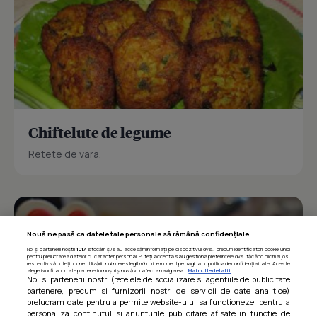
Chiftelute de legume
Retete de vara.
Nouă ne pasă ca datele tale personale să rămână confidențiale
Noi și partenerii noștri
1017
stocăm și/sau accesăm informații pe dispozitivul dvs., precum identificatorii cookie unici
pentru prelucrarea datelor cu caracter personal. Puteți accepta sau gestiona preferințele dvs. făcând clic mai jos,
respectiv vă puteți opune utilizării unui interes legitim în orice moment pe pagina cu politica de confidențialitate. Aceste
alegeri vor fi raportate partenerilor noștri și nu vă vor afecta navigarea.
Mai multe detalii
Noi si partenerii nostri (retelele de socializare si agentiile de publicitate
partenere, precum si furnizorii nostri de servicii de date analitice)
prelucram date pentru a permite website-ului sa functioneze, pentru a
personaliza continutul si anunturile publicitare afisate in functie de