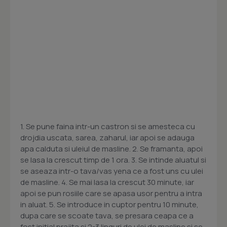
1. Se pune faina intr-un castron si se amesteca cu
drojdia uscata, sarea, zaharul, iar apoi se adauga
apa calduta si uleiul de masline. 2. Se framanta, apoi
se lasa la crescut timp de 1 ora. 3. Se intinde aluatul si
se aseaza intr-o tava/vas yena ce a fost uns cu ulei
de masline. 4. Se mai lasa la crescut 30 minute, iar
apoi se pun rosiile care se apasa usor pentru a intra
in aluat. 5. Se introduce in cuptor pentru 10 minute,
dupa care se scoate tava, se presara ceapa ce a
fost initial prajita si 2-3 linguri de ulei de masline si se