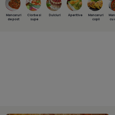
Mancaruri
Ciorbe si
Dulciuri
Aperitive
Mancaruri
Man
de post
supe
copii
cu 