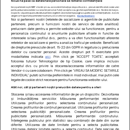
Nouă ne pasă ca datele tale personale să rămână confidențiale
Noi și partenerii noștri
1017
stocăm și/sau accesăm informații pe dispozitivul dvs., precum identificatorii cookie unici
pentru prelucrarea datelor cu caracter personal. Puteți accepta sau gestiona preferințele dvs. făcând clic mai jos,
respectiv vă puteți opune utilizării unui interes legitim în orice moment pe pagina cu politica de confidențialitate. Aceste
alegeri vor fi raportate partenerilor noștri și nu vă vor afecta navigarea.
Mai multe detalii
Noi si partenerii nostri (retelele de socializare si agentiile de publicitate
partenere, precum si furnizorii nostri de servicii de date analitice)
prelucram date pentru a permite website-ului sa functioneze, pentru a
personaliza continutul si anunturile publicitare afisate in functie de
interesele si/sau profilul dvs., pentru a va oferi functionalitati aferente
retelelor de socializare si pentru a analiza traficul pe website. Beneficiati
de drepturile prevazute de art. 15-22 din GDPR in legatura cu prelucrarea
datelor cu caracter personal. Aceste drepturi pot fi exercitate prin
modalitatea indicata
aici
. Prin click pe “ACCEPT TOATE”, acceptati
Barcute din vinete cu arpagic rosu
folosirea tuturor Tehnologiilor de tip Cookie, care implica inclusiv
acceptul dvs. cu privire la stocarea/accesarea informatiilor de catre
Un deliciu usor de preparat!
Vendor-ii cu care colaboram. Prin click pe “VREAU SA MODIFIC SETARILE
INDIVIDUAL” puteti schimba preferintele in mod individual, mai putin cele
legate de cookie strict necesare pentru functionarea website-ului.
Atât noi, cât și partenerii noștri prelucrăm datele pentru a oferi:
Stocarea și/sau accesarea informațiilor de pe un dispozitiv. Dezvoltarea
și îmbunătățirea serviciilor. Măsurarea performanței reclamelor.
Utilizarea profilurilor pentru selectarea conținutului personalizat.
Crearea profilurilor de conținut personalizat. Utilizarea profilurilor pentru
selectarea publicității personalizate. Crearea profilurilor pentru
publicitate personalizată. Măsurarea performanței conținutului.
Înțelegerea publicului prin statistici sau combinații de date din surse
diferite. Utilizarea de date limitate pentru a selecta publicitatea.
Utilizarea datelor limitate pentru a selecta conținutul. Date precise de