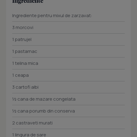
Ingrediente
Ingrediente pentru mixul de zarzavat:
3 morcovi
1 patrujel
1 pastarnac
1 telina mica
1 ceapa
3 cartofi albi
½ cana de mazare congelata
½ cana porumb din conserva
2 castraveti murati
1 lingura de sare