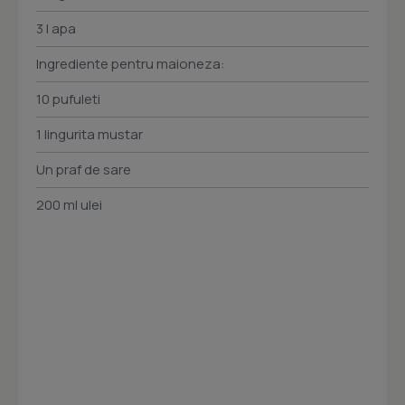
3 l apa
Ingrediente pentru maioneza:
10 pufuleti
1 lingurita mustar
Un praf de sare
200 ml ulei