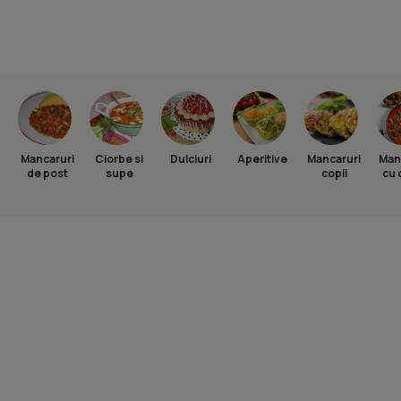
Mancaruri
Ciorbe si
Dulciuri
Aperitive
Mancaruri
Man
de post
supe
copii
cu 