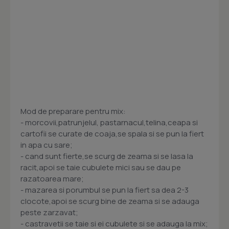
Mod de preparare pentru mix:
- morcovii,patrunjelul, pastarnacul,telina,ceapa si
cartofii se curate de coaja,se spala si se pun la fiert
in apa cu sare;
- cand sunt fierte,se scurg de zeama si se lasa la
racit,apoi se taie cubulete mici sau se dau pe
razatoarea mare;
- mazarea si porumbul se pun la fiert sa dea 2-3
clocote,apoi se scurg bine de zeama si se adauga
peste zarzavat;
- castravetii se taie si ei cubulete si se adauga la mix;