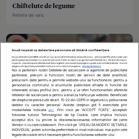
Chiftelute de legume
Retete de vara.
Nouă ne pasă ca datele tale personale să rămână confidențiale
Noi și partenerii noștri
1019
stocăm și/sau accesăm informații pe dispozitivul dvs., precum identificatorii cookie unici
pentru prelucrarea datelor cu caracter personal. Puteți accepta sau gestiona preferințele dvs. făcând clic mai jos,
respectiv vă puteți opune utilizării unui interes legitim în orice moment pe pagina cu politica de confidențialitate. Aceste
alegeri vor fi raportate partenerilor noștri și nu vă vor afecta navigarea.
Mai multe detalii
Noi si partenerii nostri (retelele de socializare si agentiile de publicitate
partenere, precum si furnizorii nostri de servicii de date analitice)
prelucram date pentru a permite website-ului sa functioneze, pentru a
personaliza continutul si anunturile publicitare afisate in functie de
interesele si/sau profilul dvs., pentru a va oferi functionalitati aferente
retelelor de socializare si pentru a analiza traficul pe website. Beneficiati
de drepturile prevazute de art. 15-22 din GDPR in legatura cu prelucrarea
datelor cu caracter personal. Aceste drepturi pot fi exercitate prin
modalitatea indicata
aici
. Prin click pe “ACCEPT TOATE”, acceptati
Barcute din vinete cu arpagic rosu
folosirea tuturor Tehnologiilor de tip Cookie, care implica inclusiv
acceptul dvs. cu privire la stocarea/accesarea informatiilor de catre
Un deliciu usor de preparat!
Vendor-ii cu care colaboram. Prin click pe “VREAU SA MODIFIC SETARILE
INDIVIDUAL” puteti schimba preferintele in mod individual, mai putin cele
legate de cookie strict necesare pentru functionarea website-ului.