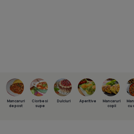
Mancaruri
Ciorbe si
Dulciuri
Aperitive
Mancaruri
Man
de post
supe
copii
cu 