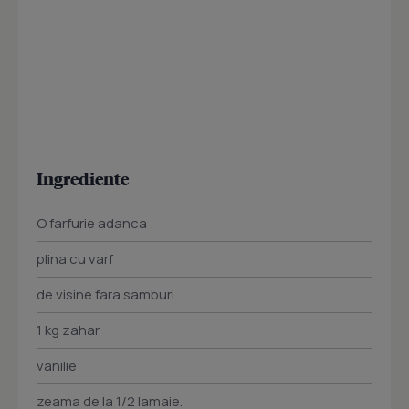
Ingrediente
O farfurie adanca
plina cu varf
de visine fara samburi
1 kg zahar
vanilie
zeama de la 1/2 lamaie.