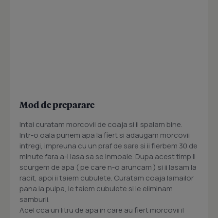
Mod de preparare
Intai curatam morcovii de coaja si ii spalam bine.
Intr-o oala punem apa la fiert si adaugam morcovii
intregi, impreuna cu un praf de sare si ii fierbem 30 de
minute fara a-i lasa sa se inmoaie. Dupa acest timp ii
scurgem de apa ( pe care n-o aruncam ) si ii lasam la
racit, apoi ii taiem cubulete. Curatam coaja lamailor
pana la pulpa, le taiem cubulete si le eliminam
samburii.
Acel cca un litru de apa in care au fiert morcovii il