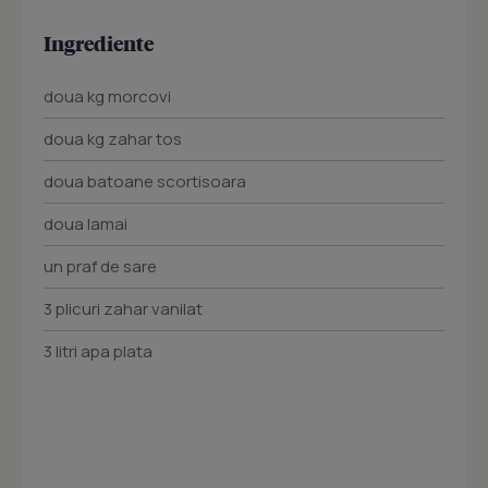
Ingrediente
doua kg morcovi
doua kg zahar tos
doua batoane scortisoara
doua lamai
un praf de sare
3 plicuri zahar vanilat
3 litri apa plata