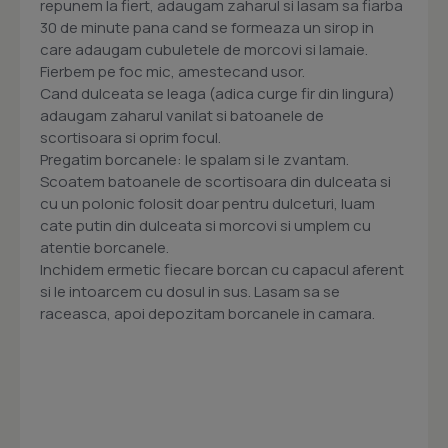
repunem la fiert, adaugam zaharul si lasam sa fiarba
30 de minute pana cand se formeaza un sirop in
care adaugam cubuletele de morcovi si lamaie.
Fierbem pe foc mic, amestecand usor.
Cand dulceata se leaga (adica curge fir din lingura)
adaugam zaharul vanilat si batoanele de
scortisoara si oprim focul.
Pregatim borcanele: le spalam si le zvantam.
Scoatem batoanele de scortisoara din dulceata si
cu un polonic folosit doar pentru dulceturi, luam
cate putin din dulceata si morcovi si umplem cu
atentie borcanele.
Inchidem ermetic fiecare borcan cu capacul aferent
si le intoarcem cu dosul in sus. Lasam sa se
raceasca, apoi depozitam borcanele in camara.