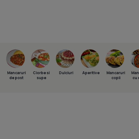
Mancaruri
Ciorbe si
Dulciuri
Aperitive
Mancaruri
Man
de post
supe
copii
cu 