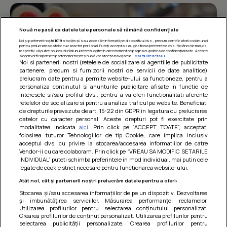
Nouă ne pasă ca datele tale personale să rămână confidențiale
Noi și partenerii noștri
1019
stocăm și/sau accesăm informații pe dispozitivul dvs., precum identificatorii cookie unici
pentru prelucrarea datelor cu caracter personal. Puteți accepta sau gestiona preferințele dvs. făcând clic mai jos,
respectiv vă puteți opune utilizării unui interes legitim în orice moment pe pagina cu politica de confidențialitate. Aceste
alegeri vor fi raportate partenerilor noștri și nu vă vor afecta navigarea.
Mai multe detalii
Noi si partenerii nostri (retelele de socializare si agentiile de publicitate
partenere, precum si furnizorii nostri de servicii de date analitice)
prelucram date pentru a permite website-ului sa functioneze, pentru a
personaliza continutul si anunturile publicitare afisate in functie de
interesele si/sau profilul dvs., pentru a va oferi functionalitati aferente
retelelor de socializare si pentru a analiza traficul pe website. Beneficiati
de drepturile prevazute de art. 15-22 din GDPR in legatura cu prelucrarea
datelor cu caracter personal. Aceste drepturi pot fi exercitate prin
modalitatea indicata
aici
. Prin click pe “ACCEPT TOATE”, acceptati
Barcute din vinete cu arpagic rosu
folosirea tuturor Tehnologiilor de tip Cookie, care implica inclusiv
acceptul dvs. cu privire la stocarea/accesarea informatiilor de catre
Un deliciu usor de preparat!
Vendor-ii cu care colaboram. Prin click pe “VREAU SA MODIFIC SETARILE
INDIVIDUAL” puteti schimba preferintele in mod individual, mai putin cele
legate de cookie strict necesare pentru functionarea website-ului.
Atât noi, cât și partenerii noștri prelucrăm datele pentru a oferi:
Stocarea și/sau accesarea informațiilor de pe un dispozitiv. Dezvoltarea
și îmbunătățirea serviciilor. Măsurarea performanței reclamelor.
Utilizarea profilurilor pentru selectarea conținutului personalizat.
Crearea profilurilor de conținut personalizat. Utilizarea profilurilor pentru
selectarea publicității personalizate. Crearea profilurilor pentru