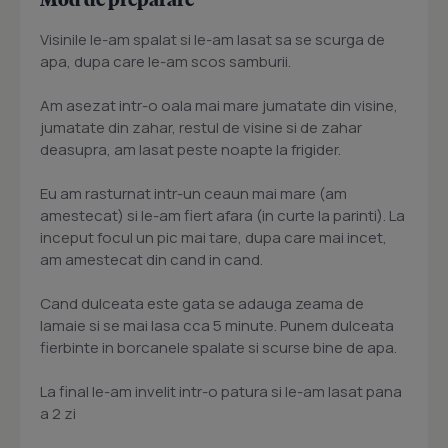
Visinile le-am spalat si le-am lasat sa se scurga de
apa, dupa care le-am scos samburii.
Am asezat intr-o oala mai mare jumatate din visine,
jumatate din zahar, restul de visine si de zahar
deasupra, am lasat peste noapte la frigider.
Eu am rasturnat intr-un ceaun mai mare (am
amestecat) si le-am fiert afara (in curte la parinti). La
inceput focul un pic mai tare, dupa care mai incet,
am amestecat din cand in cand.
Cand dulceata este gata se adauga zeama de
lamaie si se mai lasa cca 5 minute. Punem dulceata
fierbinte in borcanele spalate si scurse bine de apa.
La final le-am invelit intr-o patura si le-am lasat pana
a 2 zi