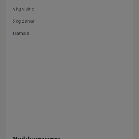
4 kg visine
3 kg zahar
1 lamaie
Mod de preparare