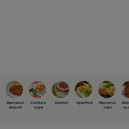
Mancaruri
Ciorbe si
Dulciuri
Aperitive
Mancaruri
Man
de post
supe
copii
cu 