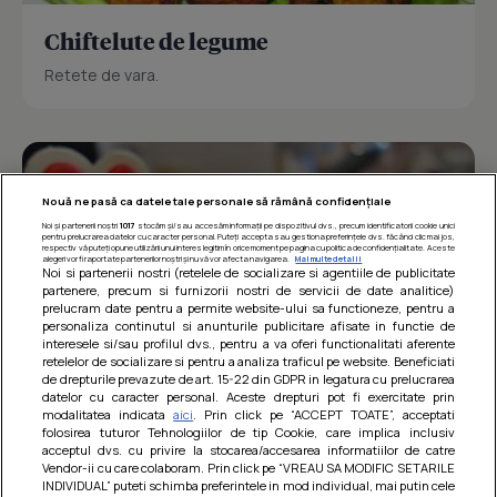
Chiftelute de legume
Retete de vara.
Nouă ne pasă ca datele tale personale să rămână confidențiale
Noi și partenerii noștri
1017
stocăm și/sau accesăm informații pe dispozitivul dvs., precum identificatorii cookie unici
pentru prelucrarea datelor cu caracter personal. Puteți accepta sau gestiona preferințele dvs. făcând clic mai jos,
respectiv vă puteți opune utilizării unui interes legitim în orice moment pe pagina cu politica de confidențialitate. Aceste
alegeri vor fi raportate partenerilor noștri și nu vă vor afecta navigarea.
Mai multe detalii
Noi si partenerii nostri (retelele de socializare si agentiile de publicitate
partenere, precum si furnizorii nostri de servicii de date analitice)
prelucram date pentru a permite website-ului sa functioneze, pentru a
personaliza continutul si anunturile publicitare afisate in functie de
interesele si/sau profilul dvs., pentru a va oferi functionalitati aferente
retelelor de socializare si pentru a analiza traficul pe website. Beneficiati
de drepturile prevazute de art. 15-22 din GDPR in legatura cu prelucrarea
datelor cu caracter personal. Aceste drepturi pot fi exercitate prin
modalitatea indicata
aici
. Prin click pe “ACCEPT TOATE”, acceptati
Barcute din vinete cu arpagic rosu
folosirea tuturor Tehnologiilor de tip Cookie, care implica inclusiv
acceptul dvs. cu privire la stocarea/accesarea informatiilor de catre
Un deliciu usor de preparat!
Vendor-ii cu care colaboram. Prin click pe “VREAU SA MODIFIC SETARILE
INDIVIDUAL” puteti schimba preferintele in mod individual, mai putin cele