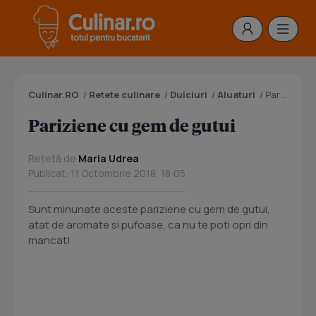
Culinar.RO
/
Retete culinare
/
Dulciuri
/
Aluaturi
/
Pariziene cu gem de gutui
Pariziene cu gem de gutui
Rețetă de
Maria Udrea
Publicat: 11 Octombrie 2018, 18:05
Sunt minunate aceste pariziene cu gem de gutui,
atat de aromate si pufoase, ca nu te poti opri din
mancat!