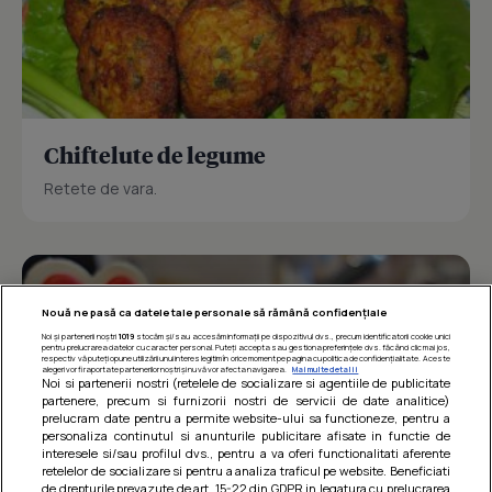
Chiftelute de legume
Retete de vara.
Nouă ne pasă ca datele tale personale să rămână confidențiale
Noi și partenerii noștri
1019
stocăm și/sau accesăm informații pe dispozitivul dvs., precum identificatorii cookie unici
pentru prelucrarea datelor cu caracter personal. Puteți accepta sau gestiona preferințele dvs. făcând clic mai jos,
respectiv vă puteți opune utilizării unui interes legitim în orice moment pe pagina cu politica de confidențialitate. Aceste
alegeri vor fi raportate partenerilor noștri și nu vă vor afecta navigarea.
Mai multe detalii
Noi si partenerii nostri (retelele de socializare si agentiile de publicitate
partenere, precum si furnizorii nostri de servicii de date analitice)
prelucram date pentru a permite website-ului sa functioneze, pentru a
personaliza continutul si anunturile publicitare afisate in functie de
interesele si/sau profilul dvs., pentru a va oferi functionalitati aferente
retelelor de socializare si pentru a analiza traficul pe website. Beneficiati
de drepturile prevazute de art. 15-22 din GDPR in legatura cu prelucrarea