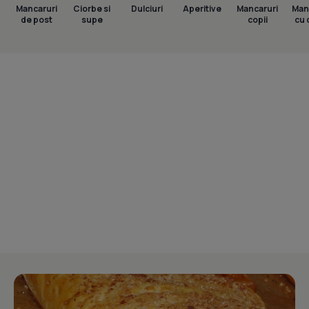
Mancaruri
Ciorbe si
Dulciuri
Aperitive
Mancaruri
Man
de post
supe
copii
cu 