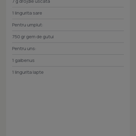
7 g drojdie uscata
1 lingurita sare
Pentru umplut:
750 gr gem de gutui
Pentru uns:
1 galbenus
1 lingurita lapte