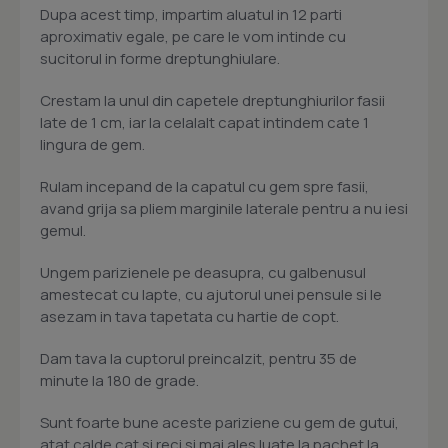
Dupa acest timp, impartim aluatul in 12 parti
aproximativ egale, pe care le vom intinde cu
sucitorul in forme dreptunghiulare.
Crestam la unul din capetele dreptunghiurilor fasii
late de 1 cm, iar la celalalt capat intindem cate 1
lingura de gem.
Rulam incepand de la capatul cu gem spre fasii,
avand grija sa pliem marginile laterale pentru a nu iesi
gemul.
Ungem parizienele pe deasupra, cu galbenusul
amestecat cu lapte, cu ajutorul unei pensule si le
asezam in tava tapetata cu hartie de copt.
Dam tava la cuptorul preincalzit, pentru 35 de
minute la 180 de grade.
Sunt foarte bune aceste pariziene cu gem de gutui,
atat calde cat si reci si mai ales luate la pachet la