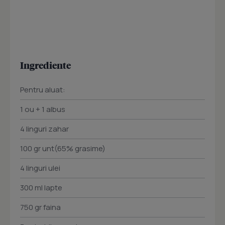
Ingrediente
Pentru aluat:
1 ou + 1 albus
4 linguri zahar
100 gr unt(65% grasime)
4 linguri ulei
300 ml lapte
750 gr faina