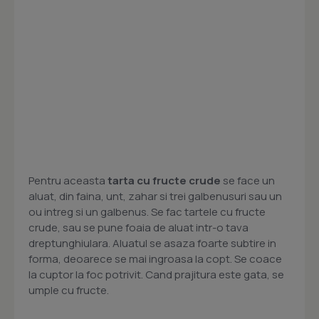
Pentru aceasta
tarta cu fructe crude
se face un
aluat, din faina, unt, zahar si trei galbenusuri sau un
ou intreg si un galbenus. Se fac tartele cu fructe
crude, sau se pune foaia de aluat intr-o tava
dreptunghiulara. Aluatul se asaza foarte subtire in
forma, deoarece se mai ingroasa la copt. Se coace
la cuptor la foc potrivit. Cand prajitura este gata, se
umple cu fructe.