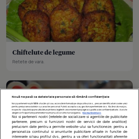
Chiftelute de legume
Retete de vara.
Nouă ne pasă ca datele tale personale să rămână confidențiale
Noi și partenerii noștri
1019
stocăm și/sau accesăm informații pe dispozitivul dvs., precum identificatorii cookie unici
pentru prelucrarea datelor cu caracter personal. Puteți accepta sau gestiona preferințele dvs. făcând clic mai jos,
respectiv vă puteți opune utilizării unui interes legitim în orice moment pe pagina cu politica de confidențialitate. Aceste
alegeri vor fi raportate partenerilor noștri și nu vă vor afecta navigarea.
Mai multe detalii
Noi si partenerii nostri (retelele de socializare si agentiile de publicitate
partenere, precum si furnizorii nostri de servicii de date analitice)
prelucram date pentru a permite website-ului sa functioneze, pentru a
personaliza continutul si anunturile publicitare afisate in functie de
interesele si/sau profilul dvs., pentru a va oferi functionalitati aferente