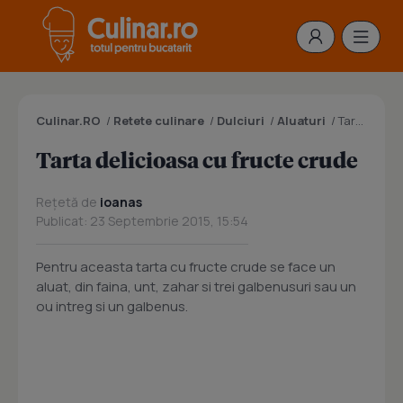
Culinar.RO
/
Retete culinare
/
Dulciuri
/
Aluaturi
/
Tarta delicioasa cu fructe crude
Tarta delicioasa cu fructe crude
Rețetă de
ioanas
Publicat: 23 Septembrie 2015, 15:54
Pentru aceasta tarta cu fructe crude se face un
aluat, din faina, unt, zahar si trei galbenusuri sau un
ou intreg si un galbenus.