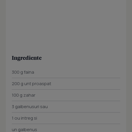
Ingrediente
300 g faina
200 g unt proaspat
100 g zahar
3 galbenusuri sau
1 ou intreg si
un galbenus