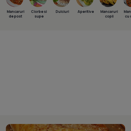
Mancaruri
Ciorbe si
Dulciuri
Aperitive
Mancaruri
Man
de post
supe
copii
cu 