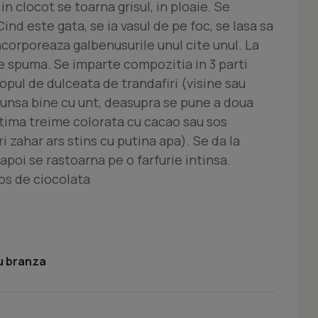
 in clocot se toarna grisul, in ploaie. Se
Cind este gata, se ia vasul de pe foc, se lasa sa
ncorporeaza galbenusurile unul cite unul. La
te spuma. Se imparte compozitia in 3 parti
ropul de dulceata de trandafiri (visine sau
a unsa bine cu unt, deasupra se pune a doua
ltima treime colorata cu cacao sau sos
i zahar ars stins cu putina apa). Se da la
poi se rastoarna pe o farfurie intinsa.
os de ciocolata
u branza