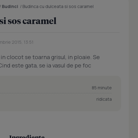
/
Budinci
/
Budinca cu dulceata si sos caramel
si sos caramel
mbrie 2015, 13:51
 in clocot se toarna grisul, in ploaie. Se
Cind este gata, se ia vasul de pe foc
85 minute
ridicata
Ingrediente