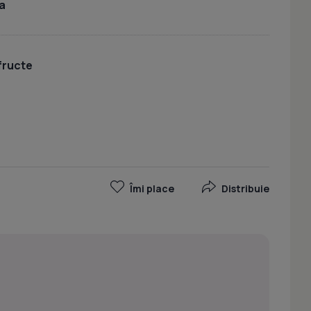
a
fructe
Îmi place
Distribuie