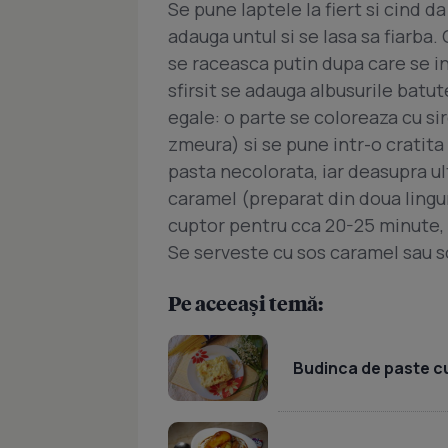
Se pune laptele la fiert si cind da
adauga untul si se lasa sa fiarba. 
se raceasca putin dupa care se i
sfirsit se adauga albusurile batu
egale: o parte se coloreaza cu si
zmeura) si se pune intr-o cratit
pasta necolorata, iar deasupra u
caramel (preparat din doua lingur
cuptor pentru cca 20-25 minute, a
Se serveste cu sos caramel sau s
Pe aceeași temă:
Budinca de paste c