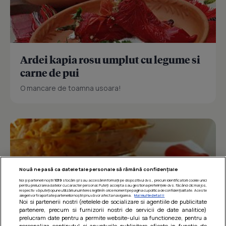
Ardei kapia rosu umplut cu legume si
carne de pui
O mancare de toamna usoara!
Nouă ne pasă ca datele tale personale să rămână confidențiale
Noi și partenerii noștri
1019
stocăm și/sau accesăm informații pe dispozitivul dvs., precum identificatorii cookie unici
pentru prelucrarea datelor cu caracter personal. Puteți accepta sau gestiona preferințele dvs. făcând clic mai jos,
respectiv vă puteți opune utilizării unui interes legitim în orice moment pe pagina cu politica de confidențialitate. Aceste
alegeri vor fi raportate partenerilor noștri și nu vă vor afecta navigarea.
Mai multe detalii
Noi si partenerii nostri (retelele de socializare si agentiile de publicitate
partenere, precum si furnizorii nostri de servicii de date analitice)
prelucram date pentru a permite website-ului sa functioneze, pentru a
personaliza continutul si anunturile publicitare afisate in functie de