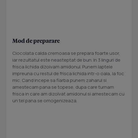
Mod de preparare
Ciocolata calda cremoasa se prepara foarte usor,
iar rezultatul este neasteptat de bun. In 3 linguri de
frisca lichida dizolvam amidonul. Punem laptele
impreuna cu restul de frisca lichida intr-o oala, la foc
mic. Cand incepe sa fiarba punem zaharul si
amestecam pana se topese, dupa care turnam
frisca in care am dizolvat amidonul si amestecam cu
un tel pana se omogenizeaza.