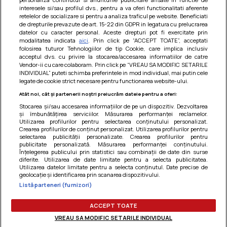
interesele si/sau profilul dvs., pentru a va oferi functionalitati aferente
retelelor de socializare si pentru a analiza traficul pe website. Beneficiati
Paste integrale cu carne de pui in sos
de drepturile prevazute de art. 15-22 din GDPR in legatura cu prelucrarea
datelor cu caracter personal. Aceste drepturi pot fi exercitate prin
de rosii
modalitatea indicata
aici
. Prin click pe “ACCEPT TOATE”, acceptati
folosirea tuturor Tehnologiilor de tip Cookie, care implica inclusiv
O mancare usoara, satioasa si gustoasa! Retete
acceptul dvs. cu privire la stocarea/accesarea informatiilor de catre
dietetice
Vendor-ii cu care colaboram. Prin click pe “VREAU SA MODIFIC SETARILE
INDIVIDUAL” puteti schimba preferintele in mod individual, mai putin cele
legate de cookie strict necesare pentru functionarea website-ului.
Atât noi, cât și partenerii noștri prelucrăm datele pentru a oferi:
Stocarea și/sau accesarea informațiilor de pe un dispozitiv. Dezvoltarea
și îmbunătățirea serviciilor. Măsurarea performanței reclamelor.
Utilizarea profilurilor pentru selectarea conținutului personalizat.
Crearea profilurilor de conținut personalizat. Utilizarea profilurilor pentru
selectarea publicității personalizate. Crearea profilurilor pentru
publicitate personalizată. Măsurarea performanței conținutului.
Înțelegerea publicului prin statistici sau combinații de date din surse
diferite. Utilizarea de date limitate pentru a selecta publicitatea.
Utilizarea datelor limitate pentru a selecta conținutul. Date precise de
geolocație și identificarea prin scanarea dispozitivului.
Listă parteneri (furnizori)
Termeni si conditii
|
Politica de cookies
|
Politica de
confidentialitate
|
Gestionați preferințele
ACCEPT TOATE
VREAU SA MODIFIC SETARILE INDIVIDUAL