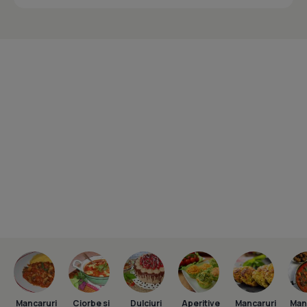
Mancaruri
Ciorbe si
Dulciuri
Aperitive
Mancaruri
Man