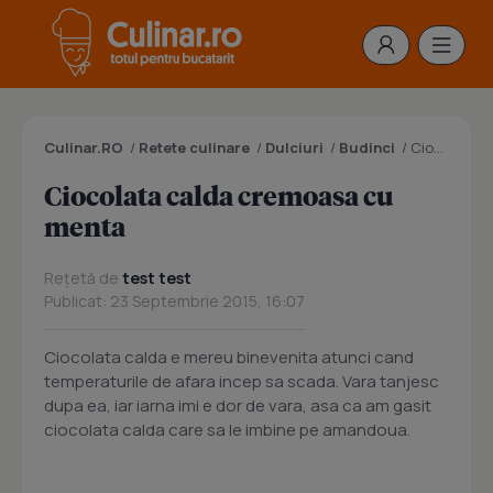
Culinar.RO
/
Retete culinare
/
Dulciuri
/
Budinci
/
Ciocolata calda cremoasa cu menta
Ciocolata calda cremoasa cu
menta
Rețetă de
test test
Publicat: 23 Septembrie 2015, 16:07
Ciocolata calda e mereu binevenita atunci cand
temperaturile de afara incep sa scada. Vara tanjesc
dupa ea, iar iarna imi e dor de vara, asa ca am gasit
ciocolata calda care sa le imbine pe amandoua.