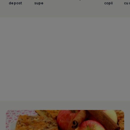
de post
supe
copii
cu 