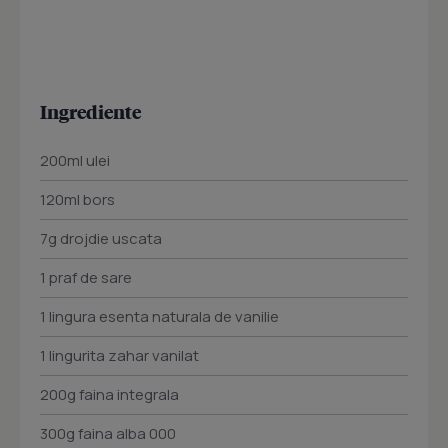
Ingrediente
200ml ulei
120ml bors
7g drojdie uscata
1 praf de sare
1 lingura esenta naturala de vanilie
1 lingurita zahar vanilat
200g faina integrala
300g faina alba 000