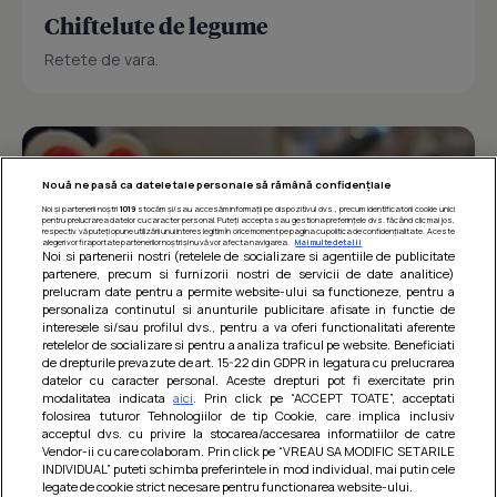
Chiftelute de legume
Retete de vara.
Nouă ne pasă ca datele tale personale să rămână confidențiale
Noi și partenerii noștri
1019
stocăm și/sau accesăm informații pe dispozitivul dvs., precum identificatorii cookie unici
pentru prelucrarea datelor cu caracter personal. Puteți accepta sau gestiona preferințele dvs. făcând clic mai jos,
respectiv vă puteți opune utilizării unui interes legitim în orice moment pe pagina cu politica de confidențialitate. Aceste
alegeri vor fi raportate partenerilor noștri și nu vă vor afecta navigarea.
Mai multe detalii
Noi si partenerii nostri (retelele de socializare si agentiile de publicitate
partenere, precum si furnizorii nostri de servicii de date analitice)
prelucram date pentru a permite website-ului sa functioneze, pentru a
personaliza continutul si anunturile publicitare afisate in functie de
interesele si/sau profilul dvs., pentru a va oferi functionalitati aferente
retelelor de socializare si pentru a analiza traficul pe website. Beneficiati
de drepturile prevazute de art. 15-22 din GDPR in legatura cu prelucrarea
datelor cu caracter personal. Aceste drepturi pot fi exercitate prin
modalitatea indicata
aici
. Prin click pe “ACCEPT TOATE”, acceptati
Barcute din vinete cu arpagic rosu
folosirea tuturor Tehnologiilor de tip Cookie, care implica inclusiv
acceptul dvs. cu privire la stocarea/accesarea informatiilor de catre
Un deliciu usor de preparat!
Vendor-ii cu care colaboram. Prin click pe “VREAU SA MODIFIC SETARILE
INDIVIDUAL” puteti schimba preferintele in mod individual, mai putin cele
legate de cookie strict necesare pentru functionarea website-ului.