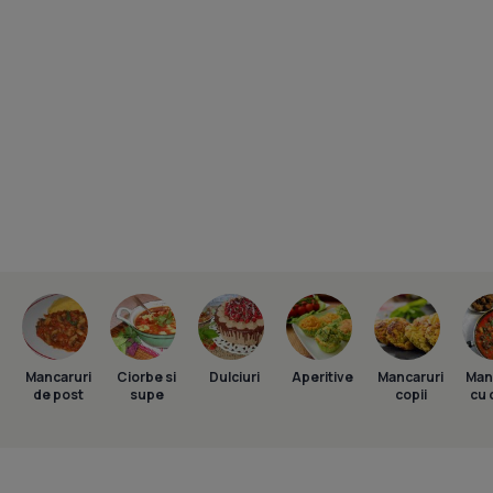
Mancaruri
Ciorbe si
Dulciuri
Aperitive
Mancaruri
Man
de post
supe
copii
cu 