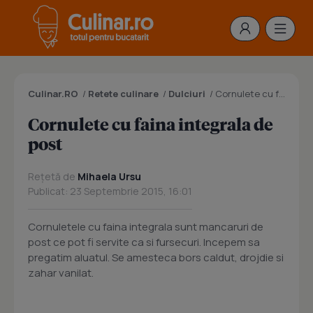
Culinar.RO
/
Retete culinare
/
Dulciuri
/
Cornulete cu faina integrala de post
Cornulete cu faina integrala de
post
Rețetă de
Mihaela Ursu
Publicat: 23 Septembrie 2015, 16:01
Cornuletele cu faina integrala sunt mancaruri de
post ce pot fi servite ca si fursecuri. Incepem sa
pregatim aluatul. Se amesteca bors caldut, drojdie si
zahar vanilat.