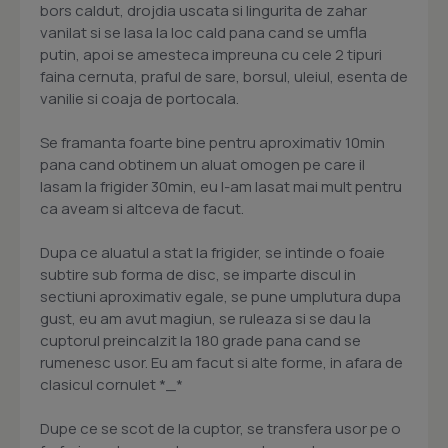
bors caldut, drojdia uscata si lingurita de zahar
vanilat si se lasa la loc cald pana cand se umfla
putin, apoi se amesteca impreuna cu cele 2 tipuri
faina cernuta, praful de sare, borsul, uleiul, esenta de
vanilie si coaja de portocala.
Se framanta foarte bine pentru aproximativ 10min
pana cand obtinem un aluat omogen pe care il
lasam la frigider 30min, eu l-am lasat mai mult pentru
ca aveam si altceva de facut.
Dupa ce aluatul a stat la frigider, se intinde o foaie
subtire sub forma de disc, se imparte discul in
sectiuni aproximativ egale, se pune umplutura dupa
gust, eu am avut magiun, se ruleaza si se dau la
cuptorul preincalzit la 180 grade pana cand se
rumenesc usor. Eu am facut si alte forme, in afara de
clasicul cornulet *_*
Dupe ce se scot de la cuptor, se transfera usor pe o