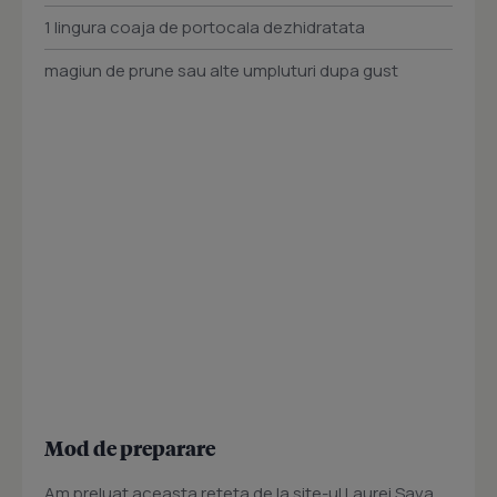
1 lingura coaja de portocala dezhidratata
magiun de prune sau alte umpluturi dupa gust
Mod de preparare
Am preluat aceasta reteta de la site-ul Laurei Sava