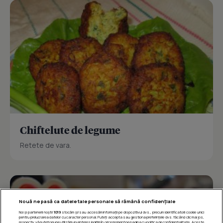
Chiftelute de legume
Retete de vara.
Nouă ne pasă ca datele tale personale să rămână confidențiale
Noi și partenerii noștri
1019
stocăm și/sau accesăm informații pe dispozitivul dvs., precum identificatorii cookie unici
pentru prelucrarea datelor cu caracter personal. Puteți accepta sau gestiona preferințele dvs. făcând clic mai jos,
respectiv vă puteți opune utilizării unui interes legitim în orice moment pe pagina cu politica de confidențialitate. Aceste