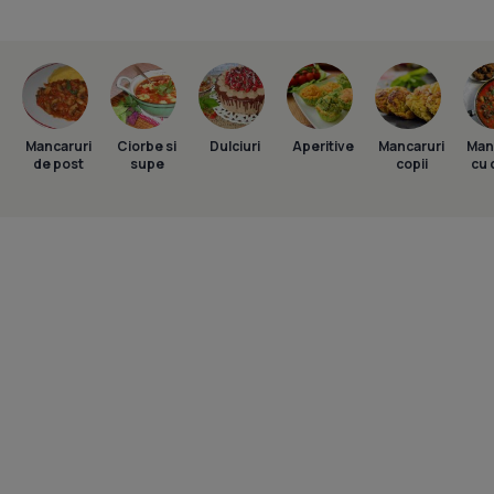
Mancaruri
Ciorbe si
Dulciuri
Aperitive
Mancaruri
Man
de post
supe
copii
cu 