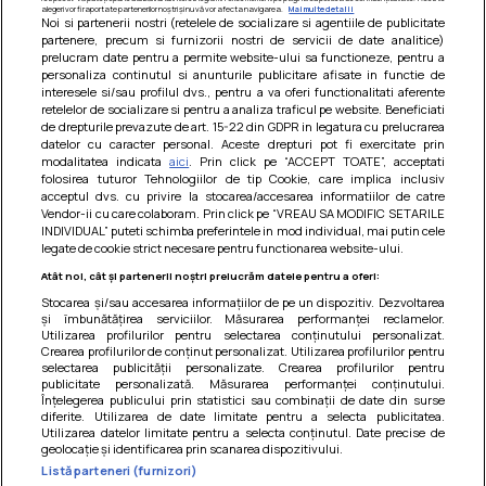
alegeri vor fi raportate partenerilor noștri și nu vă vor afecta navigarea.
Mai multe detalii
Noi si partenerii nostri (retelele de socializare si agentiile de publicitate
partenere, precum si furnizorii nostri de servicii de date analitice)
prelucram date pentru a permite website-ului sa functioneze, pentru a
personaliza continutul si anunturile publicitare afisate in functie de
interesele si/sau profilul dvs., pentru a va oferi functionalitati aferente
retelelor de socializare si pentru a analiza traficul pe website. Beneficiati
de drepturile prevazute de art. 15-22 din GDPR in legatura cu prelucrarea
datelor cu caracter personal. Aceste drepturi pot fi exercitate prin
modalitatea indicata
aici
. Prin click pe “ACCEPT TOATE”, acceptati
Barcute din vinete cu arpagic rosu
folosirea tuturor Tehnologiilor de tip Cookie, care implica inclusiv
acceptul dvs. cu privire la stocarea/accesarea informatiilor de catre
Un deliciu usor de preparat!
Vendor-ii cu care colaboram. Prin click pe “VREAU SA MODIFIC SETARILE
INDIVIDUAL” puteti schimba preferintele in mod individual, mai putin cele
legate de cookie strict necesare pentru functionarea website-ului.
Atât noi, cât și partenerii noștri prelucrăm datele pentru a oferi:
Stocarea și/sau accesarea informațiilor de pe un dispozitiv. Dezvoltarea
și îmbunătățirea serviciilor. Măsurarea performanței reclamelor.
Utilizarea profilurilor pentru selectarea conținutului personalizat.
Crearea profilurilor de conținut personalizat. Utilizarea profilurilor pentru
selectarea publicității personalizate. Crearea profilurilor pentru
publicitate personalizată. Măsurarea performanței conținutului.
Înțelegerea publicului prin statistici sau combinații de date din surse
diferite. Utilizarea de date limitate pentru a selecta publicitatea.
Utilizarea datelor limitate pentru a selecta conținutul. Date precise de
geolocație și identificarea prin scanarea dispozitivului.
Listă parteneri (furnizori)
Termeni si conditii
|
Politica de cookies
|
Politica de