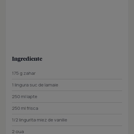
Ingrediente
175 g zahar
1 lingura suc de lamaie
250 ml lapte
250 ml frisca
1/2 lingurita miez de vanilie
2 oua