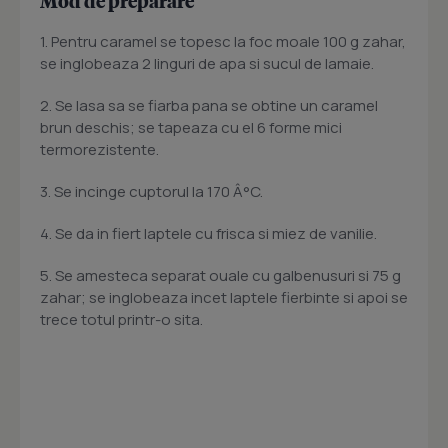
Mod de preparare
1. Pentru caramel se topesc la foc moale 100 g zahar,
se inglobeaza 2 linguri de apa si sucul de lamaie.
2. Se lasa sa se fiarba pana se obtine un caramel
brun deschis; se tapeaza cu el 6 forme mici
termorezistente.
3. Se incinge cuptorul la 170 Â°C.
4. Se da in fiert laptele cu frisca si miez de vanilie.
5. Se amesteca separat ouale cu galbenusuri si 75 g
zahar; se inglobeaza incet laptele fierbinte si apoi se
trece totul printr-o sita.