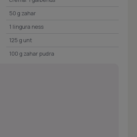
50 g zahar
1 lingura ness
125 g unt
100 g zahar pudra