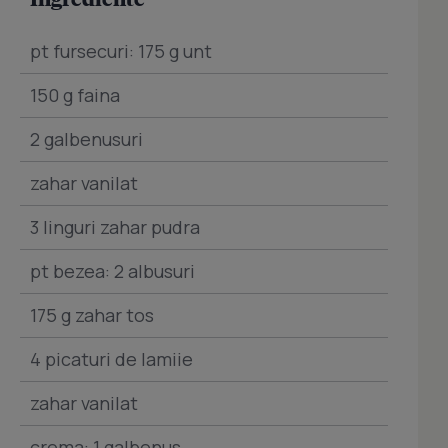
pt fursecuri: 175 g unt
150 g faina
2 galbenusuri
zahar vanilat
3 linguri zahar pudra
pt bezea: 2 albusuri
175 g zahar tos
4 picaturi de lamiie
zahar vanilat
crema: 1 galbenus