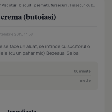
/
Piscoturi, biscuiti, pesmeti, fursecuri
/
Fursecuri cu bezea si crema (butoiasi)
 crema (butoiasi)
ptembrie 2015, 14:58
 se face un aluat, se intinde cu sucitorul o
ndele (cu un pahar mic) Bezeaua: Se ba
60 minute
medie
Ingrediente