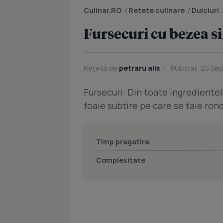
Culinar.RO
/
Retete culinare
/
Dulciuri
Fursecuri cu bezea si
Rețetă de
petraru alis
Publicat: 23 Se
Fursecuri: Din toate ingredientele
foaie subtire pe care se taie ro
Timp pregatire
Complexitate